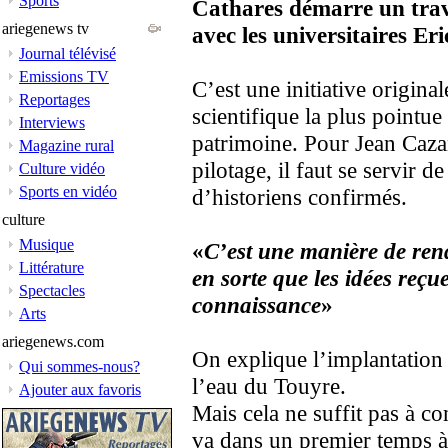
Sports
Cathares démarre un travai
ariegenews tv
avec les universitaires Er
Journal télévisé
Emissions TV
C’est une initiative origina
Reportages
scientifique la plus pointue 
Interviews
patrimoine. Pour Jean Caza
Magazine rural
pilotage, il faut se servir de
Culture vidéo
Sports en vidéo
d’historiens confirmés.
culture
Musique
«
C’est une manière de rend
Littérature
en sorte que les idées reçue
Spectacles
connaissance
»
Arts
ariegenews.com
On explique l’implantation d
Qui sommes-nous?
l’eau du Touyre.
Ajouter aux favoris
Mais cela ne suffit pas à c
va dans un premier temps à