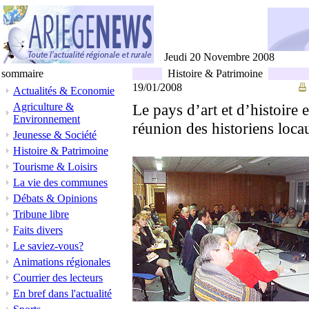
Jeudi 20 Novembre 2008
sommaire
Histoire & Patrimoine
19/01/2008
Actualités & Economie
Agriculture &
Le pays d’art et d’histoire 
Environnement
réunion des historiens loc
Jeunesse & Société
Histoire & Patrimoine
Tourisme & Loisirs
La vie des communes
Débats & Opinions
Tribune libre
Faits divers
Le saviez-vous?
Animations régionales
Courrier des lecteurs
En bref dans l'actualité