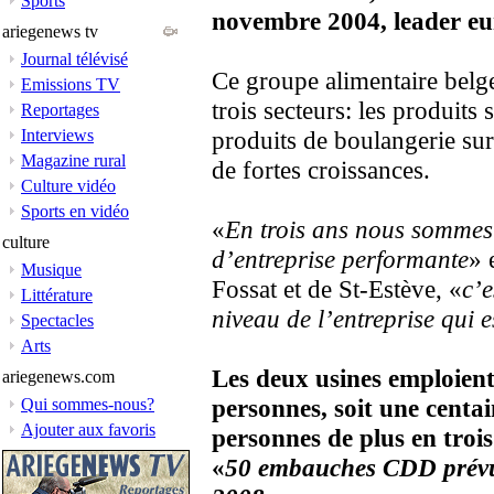
Sports
novembre 2004, leader eur
ariegenews tv
Journal télévisé
Ce groupe alimentaire belge
Emissions TV
trois secteurs: les produits 
Reportages
Interviews
produits de boulangerie sur
Magazine rural
de fortes croissances.
Culture vidéo
Sports en vidéo
«
En trois ans nous sommes
culture
d’entreprise performante
» 
Musique
Fossat et de St-Estève, «
c’e
Littérature
niveau de l’entreprise qui e
Spectacles
Arts
Les deux usines emploien
ariegenews.com
personnes, soit une centai
Qui sommes-nous?
Ajouter aux favoris
personnes de plus en trois
«
50 embauches CDD prév