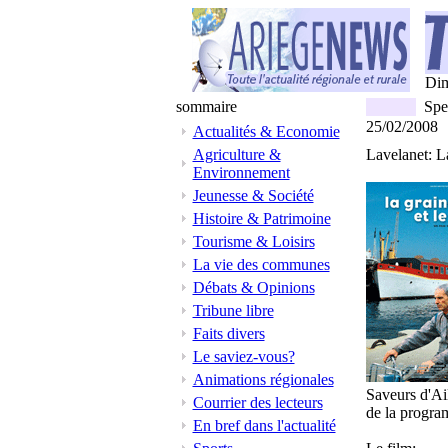
Di
sommaire
Spe
25/02/2008
Actualités & Economie
Agriculture &
Lavelanet: La
Environnement
Jeunesse & Société
Histoire & Patrimoine
Tourisme & Loisirs
La vie des communes
Débats & Opinions
Tribune libre
Faits divers
Le saviez-vous?
Animations régionales
Saveurs d'Ail
Courrier des lecteurs
de la progra
En bref dans l'actualité