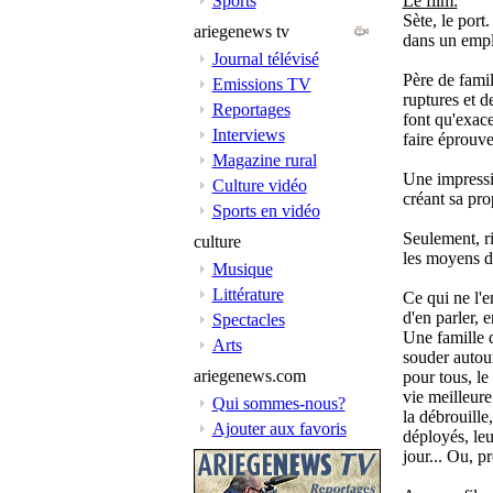
Sports
Le film:
Sète, le port
ariegenews tv
dans un empl
Journal télévisé
Père de famil
Emissions TV
ruptures et de
Reportages
font qu'exace
Interviews
faire éprouve
Magazine rural
Une impressio
Culture vidéo
créant sa pro
Sports en vidéo
Seulement, rie
culture
les moyens d
Musique
Littérature
Ce qui ne l'e
d'en parler, 
Spectacles
Une famille 
Arts
souder autou
ariegenews.com
pour tous, l
vie meilleure
Qui sommes-nous?
la débrouille,
Ajouter aux favoris
déployés, leu
jour... Ou, pr