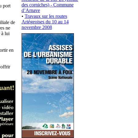
des corniches) - Commune
u port
d’Arnave
•
Travaux sur les routes
Ariégeoises du 10 au 14
iliale de
novembre 2008
res ne
 à lui
rtir en
offrir