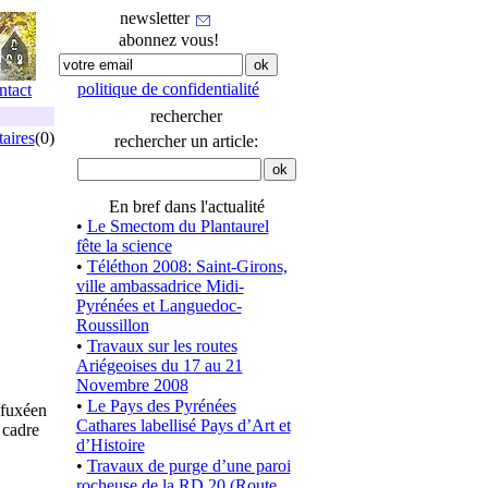
newsletter
abonnez vous!
politique de confidentialité
ntact
rechercher
aires
(0)
rechercher un article:
En bref dans l'actualité
•
Le Smectom du Plantaurel
fête la science
•
Téléthon 2008: Saint-Girons,
ville ambassadrice Midi-
Pyrénées et Languedoc-
Roussillon
•
Travaux sur les routes
Ariégeoises du 17 au 21
Novembre 2008
•
Le Pays des Pyrénées
 fuxéen
Cathares labellisé Pays d’Art et
 cadre
d’Histoire
•
Travaux de purge d’une paroi
rocheuse de la RD 20 (Route