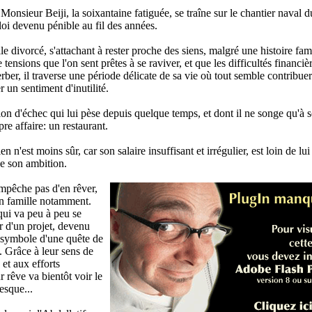
. Monsieur Beiji, la soixantaine fatiguée, se traîne sur le chantier naval d
oi devenu pénible au fil des années.
le divorcé, s'attachant à rester proche des siens, malgré une histoire fam
 tensions que l'on sent prêtes à se raviver, et que les difficultés financiè
rber, il traverse une période délicate de sa vie où tout semble contribuer
r un sentiment d'inutilité.
n d'échec qui lui pèse depuis quelque temps, et dont il ne songe qu'à so
pre affaire: un restaurant.
n n'est moins sûr, car son salaire insuffisant et irrégulier, est loin de lui 
e son ambition.
mpêche pas d'en rêver,
en famille notamment.
qui va peu à peu se
r d'un projet, devenu
e symbole d'une quête de
. Grâce à leur sens de
 et aux efforts
r rêve va bientôt voir le
esque...