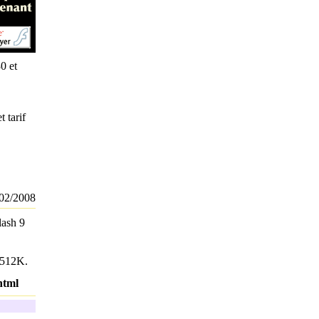
0 et
 tarif
02/2008
lash 9
à 512K.
html