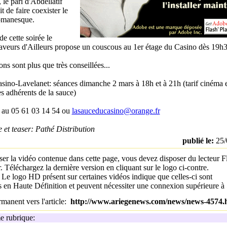
 le pari d'Abdellatif
t de faire coexister le
romanesque.
de cette soirée le
aveurs d'Ailleurs propose un couscous au 1er étage du Casino dès 19h3
ons sont plus que très conseillées...
sino-Lavelanet: séances dimanche 2 mars à 18h et à 21h (tarif cinéma et
es adhérents de la sauce)
 au 05 61 03 14 54 ou
lasauceducasino@orange.fr
e et teaser: Pathé Distribution
publié le:
25/
ser la vidéo contenue dans cette page, vous devez disposer du lecteur F
. Téléchargez la dernière version en cliquant sur le logo ci-contre.
:
Le logo HD présent sur certaines vidéos indique que celles-ci sont
es en Haute Définition et peuvent nécessiter une connexion supérieure 
manent vers l'article:
http://www.ariegenews.com/news/news-4574.
 rubrique: