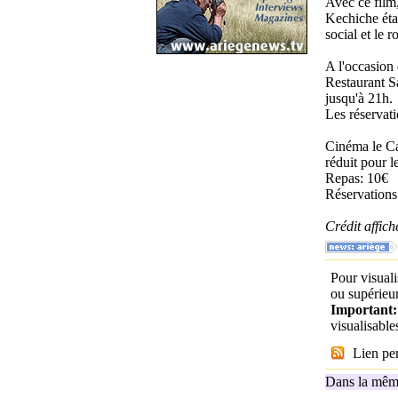
Avec ce film,
Kechiche étai
social et le 
A l'occasion 
Restaurant S
jusqu'à 21h.
Les réservati
Cinéma le Ca
réduit pour l
Repas: 10€
Réservations
Crédit affich
Pour visuali
ou supérieur
Important
visualisabl
Lien per
Dans la même