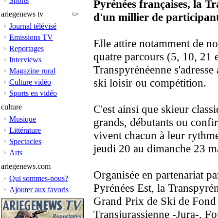
Sports
Pyrénées françaises, la 
ariegenews tv
d'un millier de participant
Journal télévisé
Emissions TV
Elle attire notamment de n
Reportages
quatre parcours (5, 10, 21 e
Interviews
Transpyrénéenne s'adresse à
Magazine rural
ski loisir ou compétition.
Culture vidéo
Sports en vidéo
culture
C'est ainsi que skieur class
Musique
grands, débutants ou confi
Littérature
vivent chacun à leur rythme
Spectacles
jeudi 20 au dimanche 23 ma
Arts
ariegenews.com
Organisée en partenariat par
Qui sommes-nous?
Pyrénées Est, la Transpyrén
Ajouter aux favoris
Grand Prix de Ski de Fond 
Transjurassienne -Jura-, Fo