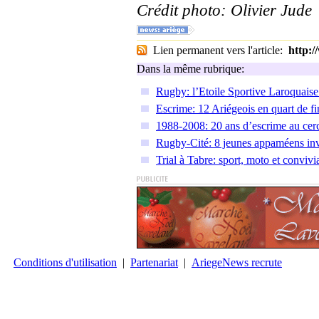
Crédit photo: Olivier Jude
Lien permanent vers l'article:
http:
Dans la même rubrique:
Rugby: l’Etoile Sportive Laroquaise i
Escrime: 12 Ariégeois en quart de fi
1988-2008: 20 ans d’escrime au cer
Rugby-Cité: 8 jeunes appaméens invi
Trial à Tabre: sport, moto et convivia
Conditions d'utilisation
|
Partenariat
|
AriegeNews recrute