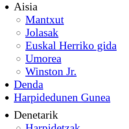
Aisia
Mantxut
Jolasak
Euskal Herriko gida
Umorea
Winston Jr.
Denda
Harpidedunen Gunea
Denetarik
Harpidetzak