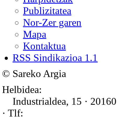
Publizitatea
Nor-Zer garen
Mapa
Kontaktua
RSS Sindikazioa 1.1
©
Sareko Argia
Helbidea:
Industrialdea, 15 · 2016
· Tlf: