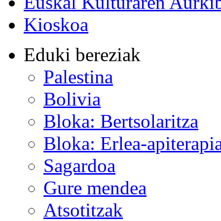
Euskal Kulturaren Aurki
Kioskoa
Eduki bereziak
Palestina
Bolivia
Bloka: Bertsolaritza
Bloka: Erlea-apiterapi
Sagardoa
Gure mendea
Atsotitzak