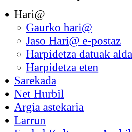
Hari@
Gaurko hari@
Jaso Hari@ e-postaz
Harpidetza datuak alda
Harpidetza eten
Sarekada
Net Hurbil
Argia astekaria
Larrun