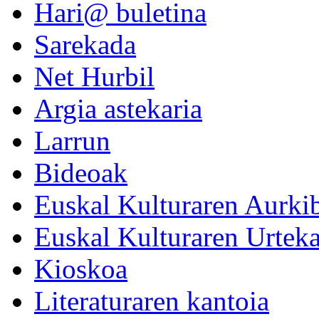
Hari@ buletina
Sarekada
Net Hurbil
Argia astekaria
Larrun
Bideoak
Euskal
Kulturaren
Aurki
Euskal
Kulturaren
Urteka
Kioskoa
Literaturaren kantoia