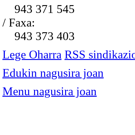
943 371 545
/ Faxa:
943 373 403
Lege Oharra
RSS sindikazi
Edukin nagusira joan
Menu nagusira joan