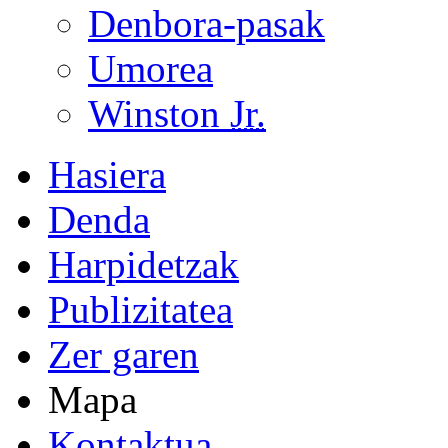
Denbora-pasak
Umorea
Winston
Jr.
Hasiera
Denda
Harpidetzak
Publizitatea
Zer garen
Mapa
Kontaktua