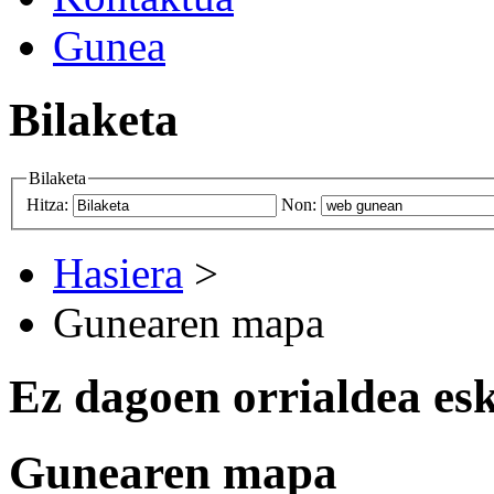
Gunea
Bilaketa
Bilaketa
Hitza:
Non:
Hasiera
>
Gunearen mapa
Ez dagoen orrialdea es
Gunearen mapa