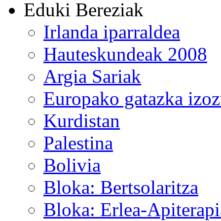
Eduki Bereziak
Irlanda iparraldea
Hauteskundeak 2008
Argia Sariak
Europako gatazka izoz
Kurdistan
Palestina
Bolivia
Bloka: Bertsolaritza
Bloka: Erlea-Apiterapi