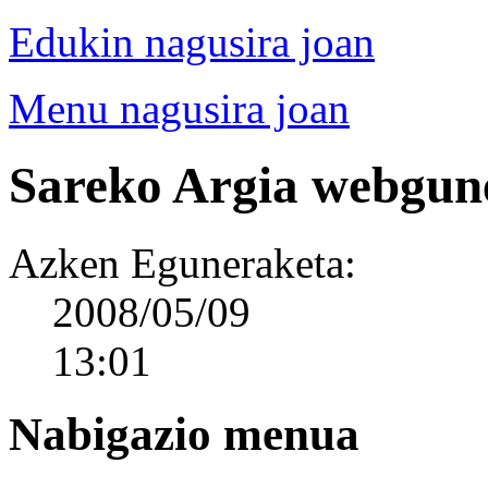
Edukin nagusira joan
Menu nagusira joan
Sareko Argia webgun
Azken Eguneraketa:
2008/05/09
13:01
Nabigazio menua