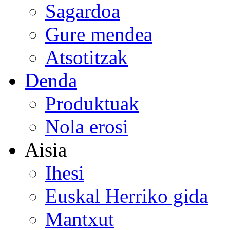
Sagardoa
Gure mendea
Atsotitzak
Denda
Produktuak
Nola erosi
Aisia
Ihesi
Euskal Herriko gida
Mantxut