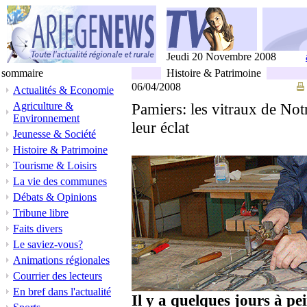
Jeudi 20 Novembre 2008
sommaire
Histoire & Patrimoine
06/04/2008
Actualités & Economie
Agriculture &
Pamiers: les vitraux de N
Environnement
leur éclat
Jeunesse & Société
Histoire & Patrimoine
Tourisme & Loisirs
La vie des communes
Débats & Opinions
Tribune libre
Faits divers
Le saviez-vous?
Animations régionales
Courrier des lecteurs
En bref dans l'actualité
Il y a quelques jours à pe