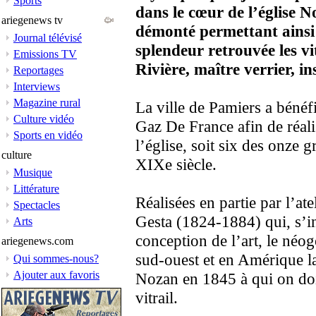
Sports
dans le cœur de l’église
ariegenews tv
démonté permettant ainsi 
Journal télévisé
splendeur retrouvée les vi
Emissions TV
Rivière, maître verrier, in
Reportages
Interviews
Magazine rural
La ville de Pamiers a bénéf
Culture vidéo
Gaz De France afin de réalis
Sports en vidéo
l’église, soit six des onze 
culture
XIXe siècle.
Musique
Littérature
Réalisées en partie par l’at
Spectacles
Gesta (1824-1884) qui, s’in
Arts
conception de l’art, le néo
ariegenews.com
sud-ouest et en Amérique la
Qui sommes-nous?
Ajouter aux favoris
Nozan en 1845 à qui on do
vitrail.