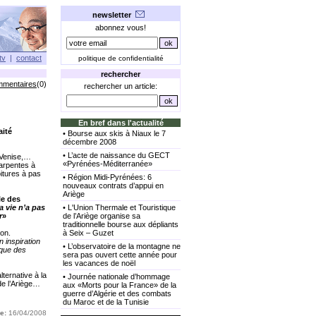
newsletter
abonnez vous!
tv
|
contact
politique de confidentialité
rechercher
mmentaires
(0)
rechercher un article:
En bref dans l'actualité
aité
•
Bourse aux skis à Niaux le 7
décembre 2008
•
L’acte de naissance du GECT
 Venise,…
«Pyrénées-Méditerranée»
arpentes à
oitures à pas
•
Région Midi-Pyrénées: 6
nouveaux contrats d’appui en
Ariège
le des
la vie n’a pas
•
L'Union Thermale et Touristique
r
»
de l’Ariège organise sa
traditionnelle bourse aux dépliants
ion.
à Seix – Guzet
 inspiration
•
L’observatoire de la montagne ne
ique des
sera pas ouvert cette année pour
les vacances de noël
ternative à la
•
Journée nationale d’hommage
de l’Ariège…
aux «Morts pour la France» de la
guerre d’Algérie et des combats
du Maroc et de la Tunisie
e:
16/04/2008