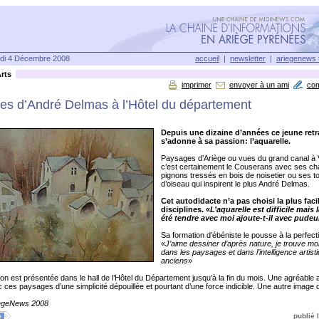
di 4 Décembre 2008
accueil
|
newsletter
|
ariegenews 
rts
imprimer
envoyer à un ami
co
les d’André Delmas à l’Hôtel du département
Depuis une dizaine d’années ce jeune retr
s’adonne à sa passion: l’aquarelle.
Paysages d’Ariège ou vues du grand canal à
c’est certainement le Couserans avec ses ch
pignons tressés en bois de noisetier ou ses t
d’oiseau qui inspirent le plus André Delmas.
Cet autodidacte n’a pas choisi la plus faci
disciplines. «
L’aquarelle est difficile mais 
été tendre avec moi ajoute-t-il avec pudeu
Sa formation d’ébéniste le pousse à la perfect
«
J’aime dessiner d’après nature, je trouve mon
dans les paysages et dans l’intelligence artist
anciens
»
ion est présentée dans le hall de l’Hôtel du Département jusqu’à la fin du mois. Une agréable al
ec ces paysages d’une simplicité dépouillée et pourtant d’une force indicible. Une autre image 
iegeNews 2008
publié l