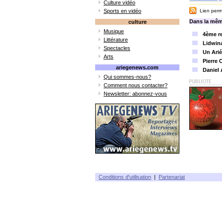
Culture vidéo
Sports en vidéo
Lien perma
Dans la mêm
culture
Musique
4ème re
Littérature
Lidwin
Spectacles
Un Arié
Arts
Pierre 
ariegenews.com
Daniel 
Qui sommes-nous?
Comment nous contacter?
Newsletter: abonnez-vous
Conditions d'utilisation
|
Partenariat