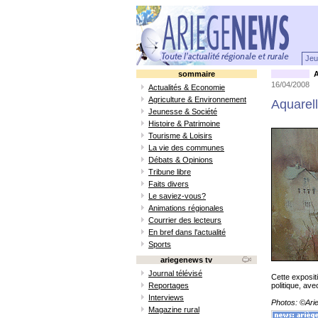
Jeu
sommaire
A
16/04/2008
Actualités & Economie
Agriculture & Environnement
Aquarel
Jeunesse & Société
Histoire & Patrimoine
Tourisme & Loisirs
La vie des communes
Débats & Opinions
Tribune libre
Faits divers
Le saviez-vous?
Animations régionales
Courrier des lecteurs
En bref dans l'actualité
Sports
ariegenews tv
Journal télévisé
Cette exposit
Reportages
politique, av
Interviews
Photos: ©Ar
Magazine rural