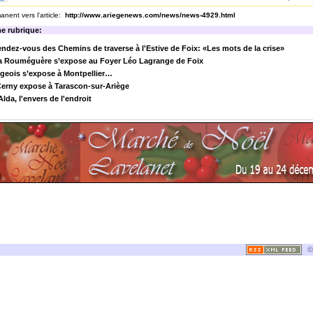
nent vers l'article:
http://www.ariegenews.com/news/news-4929.html
e rubrique:
ndez-vous des Chemins de traverse à l'Estive de Foix: «Les mots de la crise»
a Rouméguère s’expose au Foyer Léo Lagrange de Foix
geois s’expose à Montpellier…
Cerny expose à Tarascon-sur-Ariège
Alda, l'envers de l'endroit
©