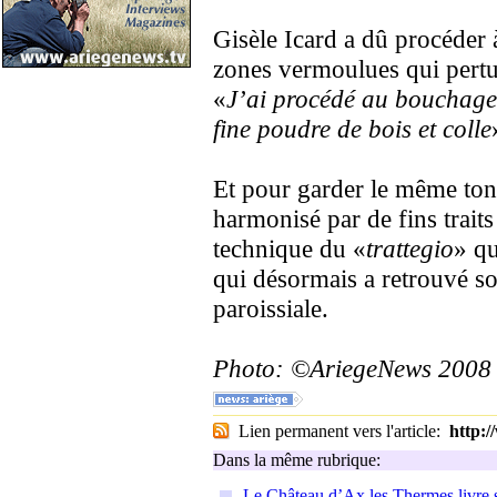
Gisèle Icard a dû procéder à
zones vermoulues qui perturb
«
J’ai procédé au bouchag
fine poudre de bois et colle
Et pour garder le même ton 
harmonisé par de fins traits
technique du «
trattegio
» qu
qui désormais a retrouvé s
paroissiale.
Photo: ©AriegeNews 2008
Lien permanent vers l'article:
http:
Dans la même rubrique:
Le Château d’Ax les Thermes livre s