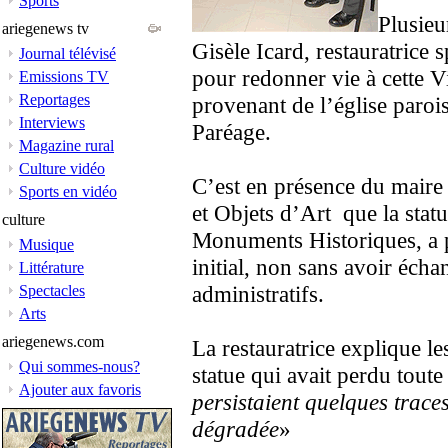
Sports
Plusieu
ariegenews tv
Gisèle Icard, restauratrice s
Journal télévisé
pour redonner vie à cette V
Emissions TV
Reportages
provenant de l’église paroi
Interviews
Paréage.
Magazine rural
Culture vidéo
C’est en présence du maire 
Sports en vidéo
et Objets d’Art que la statue
culture
Monuments Historiques, a 
Musique
initial, non sans avoir éch
Littérature
administratifs.
Spectacles
Arts
ariegenews.com
La restauratrice explique les
Qui sommes-nous?
statue qui avait perdu tout
Ajouter aux favoris
persistaient quelques traces
dégradée
»