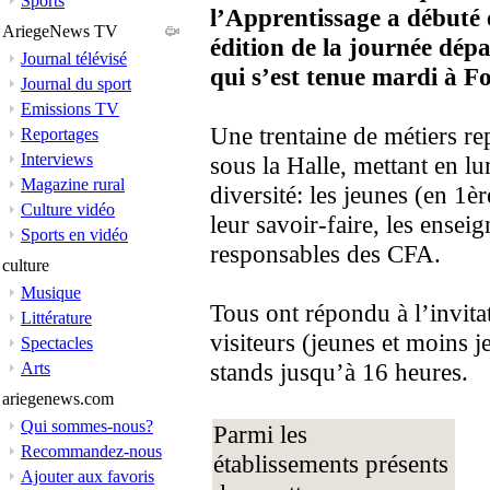
Sports
l’Apprentissage a débuté 
AriegeNews TV
édition de la journée dép
Journal télévisé
qui s’est tenue mardi à 
Journal du sport
Emissions TV
Une trentaine de métiers rep
Reportages
Interviews
sous la Halle, mettant en l
Magazine rural
diversité: les jeunes (en 1
Culture vidéo
leur savoir-faire, les enseig
Sports en vidéo
responsables des CFA.
culture
Musique
Tous ont répondu à l’invit
Littérature
visiteurs (jeunes et moins j
Spectacles
stands jusqu’à 16 heures.
Arts
ariegenews.com
Qui sommes-nous?
Parmi les
Recommandez-nous
établissements présents
Ajouter aux favoris