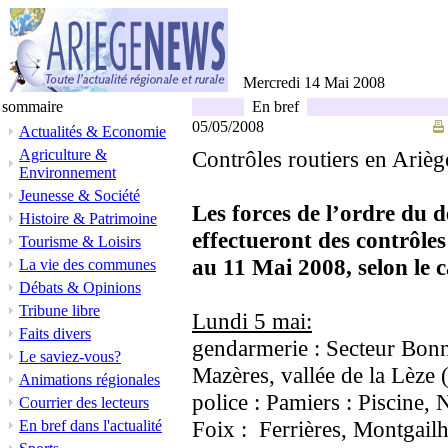
Mercredi 14 Mai 2008
sommaire
En bref
05/05/2008
Actualités & Economie
Agriculture &
Contrôles routiers en Ariè
Environnement
Jeunesse & Société
Les forces de l’ordre du 
Histoire & Patrimoine
effectueront des contrôles
Tourisme & Loisirs
au 11 Mai 2008, selon le c
La vie des communes
Débats & Opinions
Tribune libre
Lundi 5 mai:
Faits divers
gendarmerie : Secteur Bonn
Le saviez-vous?
Mazères, vallée de la Lè
Animations régionales
police : Pamiers : Piscine,
Courrier des lecteurs
Foix : Ferrières, Montgailha
En bref dans l'actualité