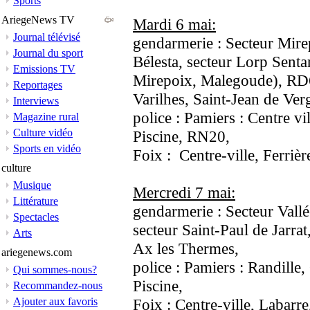
Sports
AriegeNews TV
Mardi 6 mai:
Journal télévisé
gendarmerie : Secteur Mire
Journal du sport
Bélesta, secteur Lorp Senta
Emissions TV
Mirepoix, Malegoude), RD6
Reportages
Varilhes, Saint-Jean de Ver
Interviews
police : Pamiers : Centre v
Magazine rural
Culture vidéo
Piscine, RN20,
Sports en vidéo
Foix : Centre-ville, Ferrièr
culture
Musique
Mercredi 7 mai:
Littérature
gendarmerie : Secteur Vallée
Spectacles
secteur Saint-Paul de Jarra
Arts
Ax les Thermes,
ariegenews.com
police : Pamiers : Randille,
Qui sommes-nous?
Piscine,
Recommandez-nous
Ajouter aux favoris
Foix : Centre-ville, Labarr