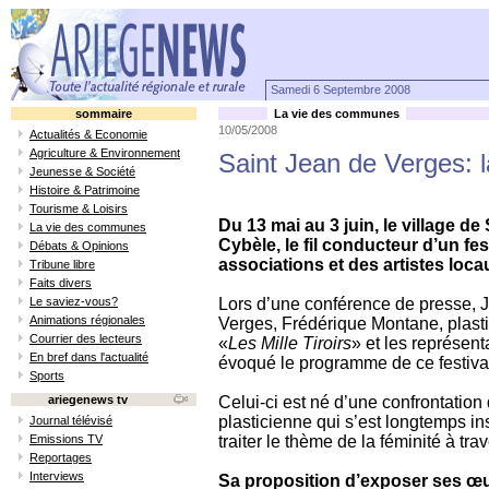
Samedi 6 Septembre 2008
sommaire
La vie des communes
10/05/2008
Actualités & Economie
Agriculture & Environnement
Saint Jean de Verges: 
Jeunesse & Société
Histoire & Patrimoine
Tourisme & Loisirs
Du 13 mai au 3 juin, le village d
La vie des communes
Cybèle, le fil conducteur d’un fes
Débats & Opinions
associations et des artistes loca
Tribune libre
Faits divers
Le saviez-vous?
Lors d’une conférence de presse, 
Animations régionales
Verges, Frédérique Montane, plas
Courrier des lecteurs
«
Les Mille Tiroirs
» et les représent
En bref dans l'actualité
évoqué le programme de ce festiva
Sports
ariegenews tv
Celui-ci est né d’une confrontation
plasticienne qui s’est longtemps in
Journal télévisé
Emissions TV
traiter le thème de la féminité à trav
Reportages
Interviews
Sa proposition d’exposer ses œuv