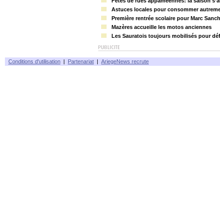
Fêtes de rues appaméennes: la saison s’
Astuces locales pour consommer autrement
Première rentrée scolaire pour Marc Sanch
Mazères accueille les motos anciennes
Les Sauratois toujours mobilisés pour dé
Conditions d'utilisation
|
Partenariat
|
AriegeNews recrute