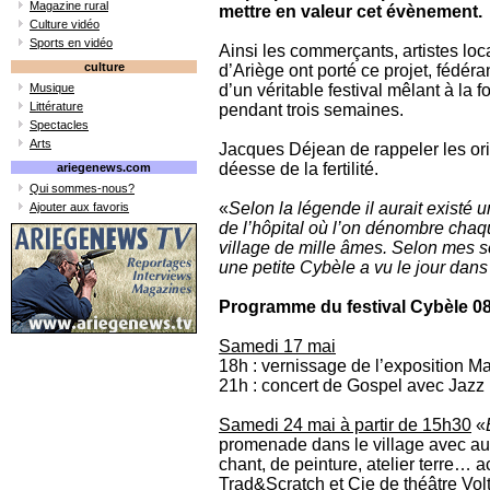
Magazine rural
mettre en valeur cet évènement.
Culture vidéo
Sports en vidéo
Ainsi les commerçants, artistes loc
culture
d’Ariège ont porté ce projet, fédéra
Musique
d’un véritable festival mêlant à la fo
Littérature
pendant trois semaines.
Spectacles
Arts
Jacques Déjean de rappeler les ori
déesse de la fertilité.
ariegenews.com
Qui sommes-nous?
«
Selon la légende il aurait existé
Ajouter aux favoris
de l’hôpital où l’on dénombre ch
village de mille âmes. Selon mes so
une petite Cybèle a vu le jour dans
Programme du festival Cybèle 0
Samedi 17 mai
18h : vernissage de l’exposition M
21h : concert de Gospel avec Jazz
Samedi 24 mai à partir de 15h30
«
promenade dans le village avec au
chant, de peinture, atelier terre…
Trad&Scratch et Cie de théâtre Vol