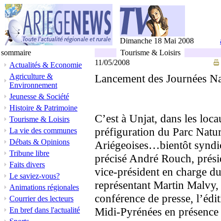
Dimanche 18 Mai 2008
sommaire
Tourisme & Loisirs
11/05/2008
Actualités & Economie
Agriculture &
Lancement des Journées Na
Environnement
Jeunesse & Société
Histoire & Patrimoine
C’est à Unjat, dans les loc
Tourisme & Loisirs
préfiguration du Parc Natu
La vie des communes
Débats & Opinions
Ariégeoises…bientôt syndic
Tribune libre
précisé André Rouch, prés
Faits divers
vice-président en charge d
Le saviez-vous?
représentant Martin Malvy,
Animations régionales
conférence de presse, l’éd
Courrier des lecteurs
Midi-Pyrénées en présence 
En bref dans l'actualité