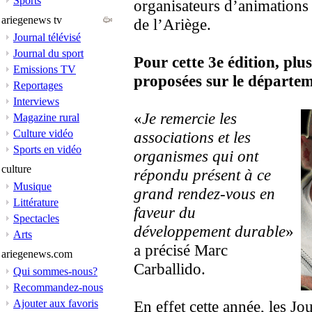
Sports
organisateurs d’animations 
ariegenews tv
de l’Ariège.
Journal télévisé
Journal du sport
Pour cette 3e édition, plu
Emissions TV
proposées sur le départem
Reportages
Interviews
«
Je remercie les
Magazine rural
Culture vidéo
associations et les
Sports en vidéo
organismes qui ont
culture
répondu présent à ce
Musique
grand rendez-vous en
Littérature
faveur du
Spectacles
développement durable
»
Arts
a précisé Marc
ariegenews.com
Carballido.
Qui sommes-nous?
Recommandez-nous
Ajouter aux favoris
En effet cette année, les J