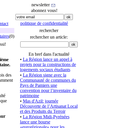
newsletter
abonnez vous!
politique de confidentialité
ntact
rechercher
aires
(0)
rechercher un article:
ssi!
En bref dans l'actualité
•
La Région lance un appel à
xième
projets pour la constructions de
taine.
logements sociaux étudiants
ois des
•
La Région signe avec la
tamment
Communauté de communes du
Pays de Pamiers une
convention pour l’inventaire du
lté
patrimoine
 que
•
Mas d'Azil: journée
Découverte de l’Artisanat Local
et des Produits du Terroir
sur
•
La Région Midi-Pyrénées
lance une bourse
«eurorégionale» pour les