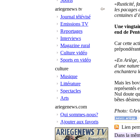
Sports
«
Rusticité, f
ariegenews tv
les pacages 
centaines d’é
Journal télévisé
Emissions TV
Une vingtain
Reportages
end de Pente
Interviews
Car cette act
Magazine rural
prépondérant
Culture vidéo
Sports en vidéo
«
En Ariège, l
d’une nature 
culture
enchantera le
Musique
Mais les bovi
Littérature
représentés e
Spectacles
Nul doute que
Arts
bêtes désireu
ariegenews.com
Photo: ©Ari
Qui sommes-nous?
Ajouter aux favoris
Lien perma
Dans la même