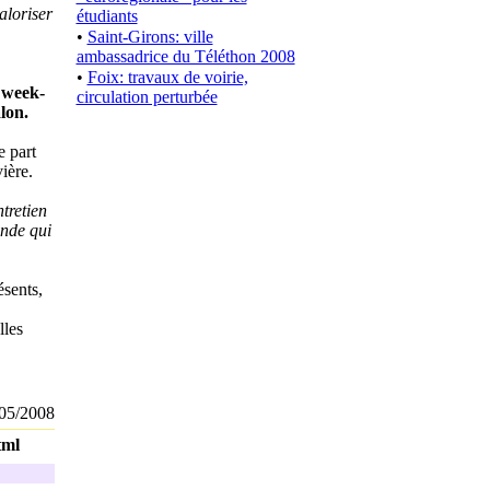
aloriser
étudiants
•
Saint-Girons: ville
ambassadrice du Téléthon 2008
•
Foix: travaux de voirie,
e week-
circulation perturbée
lon.
e part
ière.
tretien
ande qui
ésents,
lles
05/2008
tml