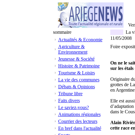
Ven
sommaire
La v
11/05/2008
Actualités & Economie
Agriculture &
Foire exposit
Environnement
Jeunesse & Société
On ne le sai
Histoire & Patrimoine
sur les étal
Tourisme & Loisirs
Originaire du
La vie des communes
grottes de L
Débats & Opinions
en Argentine
Tribune libre
Faits divers
Elle est auss
d’adaptation 
Le saviez-vous?
dans le Cous
Animations régionales
Courrier des lecteurs
Alain Rivièr
cette race e
En bref dans l'actualité