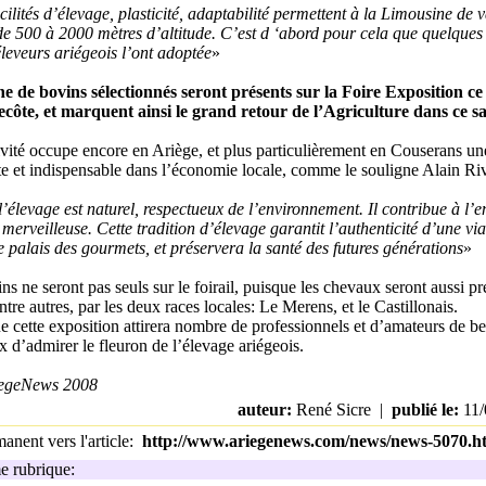
acilités d’élevage, plasticité, adaptabilité permettent à la Limousine de v
de 500 à 2000 mètres d’altitude. C’est d ‘abord pour cela que quelques
leveurs ariégeois l’ont adoptée
»
e de bovins sélectionnés seront présents sur la Foire Exposition c
côte, et marquent ainsi le grand retour de l’Agriculture dans ce sa
ivité occupe encore en Ariège, et plus particulièrement en Couserans un
e et indispensable dans l’économie locale, comme le souligne Alain Riv
’élevage est naturel, respectueux de l’environnement. Il contribue à l’en
merveilleuse. Cette tradition d’élevage garantit l’authenticité d’une vi
 palais des gourmets, et préservera la santé des futures générations
»
ns ne seront pas seuls sur le foirail, puisque les chevaux seront aussi pr
ntre autres, par les deux races locales: Le Merens, et le Castillonais.
 cette exposition attirera nombre de professionnels et d’amateurs de be
x d’admirer le fleuron de l’élevage ariégeois.
egeNews 2008
auteur:
René Sicre |
publié le:
11/
nent vers l'article:
http://www.ariegenews.com/news/news-5070.h
 rubrique: