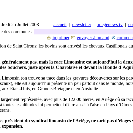
dredi 25 Juillet 2008
accueil
|
newsletter
|
ariegenews tv
|
co
ie des communes
imprimer
envoyer à un ami
comment
ion de Saint Girons: les bovins sont arrivés! les chevaux Castillonais au
t généralement pas, mais la race Limousine est aujourd’hui la deu
s des bouchers, juste après la Charolaise et devant la Blonde d’Aqui
 Limousin (on trouve sa trace dans les gravures découvertes sur les par
ascaux), elle est aujourd’hui présente un peu partout dans le monde, no
, aux Etats-Unis, en Grande-Bretagne et en Australie.
i largement représentée, avec plus de 12.000 mères, en Ariège où sa facu
à toutes les altitudes lui permettent d'être aussi à l'aise en Pays d’Olmes
erans.
e, président du syndicat limousin de l'Ariège, ne tarit pas d’éloges 
n expansion.