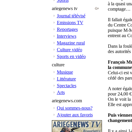
Sports
à la quasi un
ariegenews tv
comptage… L
Journal télévisé
Il fallait ég
Emissions TV
du Centre Co
Reportages
puisque M-M 
entrent au Co
Interviews
Magazine rural
Dans la foul
Culture vidéo
des autorités
Sports en vidéo
François Mur
culture
la commune 
Musique
Celui-ci est 
cédé des par
Littérature
Spectacles
A noter égal
Arts
pour 24,00 €
On le voit la
ariegenews.com
Elle est appr
Qui sommes-nous?
Ajouter aux favoris
Puis viennen
changement 
Il y a ainsi 