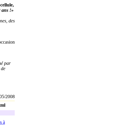
ellule,
 ans !
»
nes, des
occasion
né par
 de
05/2008
tml
s à