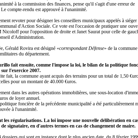
animité à la commission des finances, pense qu'il s'agit d'une erreur de
e compte-rendu est approuvé à l'unanimité.
alement revoter pour désigner les conseillers municipaux appelés à siéger
mmunal d'Action Sociale. Ce vote est l'occasion de pratiquer une ouve
Nicoloff pour l'opposition de droite et Janet Saurat pour celle de gauc
nseil d'Administration.
ée, Gérald Rovira est désigné «
correspondant Défense
» de la commune
 militaires du département.
illo fait ensuite, comme l'impose la loi, le bilan de la politique fon
sur l'exercice 2007.
vite fait, la commune ayant acquis des terrains pour un total de 1,50 €uro
celles pour un montant de 40.000 €uros.
ement dans les autres opérations immobilières, une sous-location d'imm
uros de loyer annuel.
 politique foncière de la précédente municipalité a été particulièrement 
ouvée à l'unanimité.
t les régularisations. La loi impose une nouvelle délibération en ca
de signataire, en d'autres termes en cas de changement de maire.
14 dossiers qui sont en instance dont le plus ancien date du 8 février 199