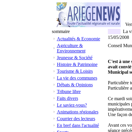
Ven
sommaire
La v
15/05/2008
Actualités & Economie
Agriculture &
Conseil Muni
Environnement
Jeunesse & Société
C'est à une 
Histoire & Patrimoine
avait convié 
Tourisme & Loisirs
Municipal so
La vie des communes
Particulière 
Débats & Opinions
Particulière a
Tribune libre
Faits divers
Ce mardi soir
municipales p
Le saviez-vous?
impérativemen
Animations régionales
Une façon de 
Courrier des lecteurs
Avant ces vot
En bref dans l'actualité
séance précé