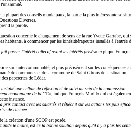
l'unanimité.
 plupart des conseils municipaux, la partie la plus intéressante se situ
uestions Diverses.
prend la parole.
question concerne le changement de sens de la rue Yvette Garrabe, qui
les habitants, à commencer par les kinésithérapeutes installés à l'entrée d
ait passer l'intérêt collectif avant les intérêts privés
» explique Françoi
orte sur l'intercommunalité, et plus précisément sur les conséquences a
auté de communes et de la commune de Saint Girons de la situation
 des papeteries de Lédar.
installé une cellule de réflexion et de suivi au sein de la commission
ment économique
de la CC
», indique François Murillo qui est égalemen
cette instance.
a pris contact avec les salariés et réfléchit sur les actions les plus effic
ise de l'usine
»
de la création d'une SCOP est posée.
ande le maire, est-ce la bonne solution depuis qu'il n'y a plus les cent