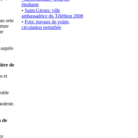
étudiants
•
Saint-Girons: ville
ambassadrice du Téléthon 2008
 au sein
•
Foix: travaux de voirie,
rture
circulation perturbée
he
 auprès
cière de
s et
euble
modeste.
s de
9!