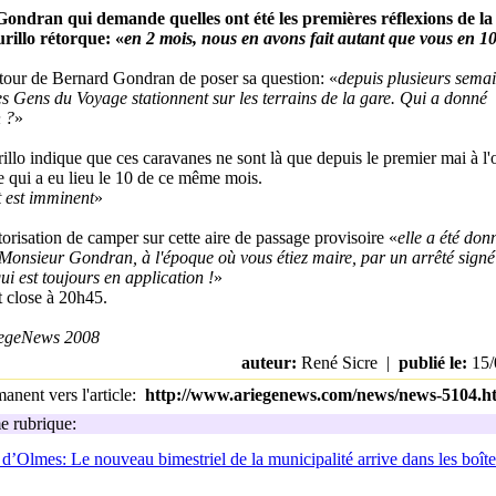
ndran qui demande quelles ont été les premières réflexions de la c
rillo rétorque: «
en 2 mois, nous en avons fait autant que vous en 10
 tour de Bernard Gondran de poser sa question: «
depuis plusieurs semai
s Gens du Voyage stationnent sur les terrains de la gare. Qui a donné
n ?
»
llo indique que ces caravanes ne sont là que depuis le premier mai à l'
 qui a eu lieu le 10 de ce même mois.
 est imminent
»
orisation de camper sur cette aire de passage provisoire «
elle a été don
onsieur Gondran, à l'époque où vous étiez maire, par un arrêté signé
ui est toujours en application !
»
t close à 20h45.
egeNews 2008
auteur:
René Sicre |
publié le:
15/
nent vers l'article:
http://www.ariegenews.com/news/news-5104.h
 rubrique:
d’Olmes: Le nouveau bimestriel de la municipalité arrive dans les boîte