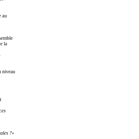
e au
 semble
e la
s
u niveau
t
aces
rales ?
»