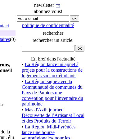
newsletter
abonnez vous!
politique de confidentialité
ntact
rechercher
aires
(0)
rechercher un article:
En bref dans l'actualité
•
La Région lance un appel à
rons,
projets pour la constructions de
onseil
logements sociaux étudiants
•
La Région signe avec la
Communauté de communes du
Pays de Pamiers une
convention pour l’inventaire du
ns
patrimoine
•
Mas d'Azil: journée
Découverte de l’Artisanat Local
et des Produits du Terroir
•
La Région Midi-Pyrénées
 de la
lance une bourse
ui, élu
«eurorégionale» pour les