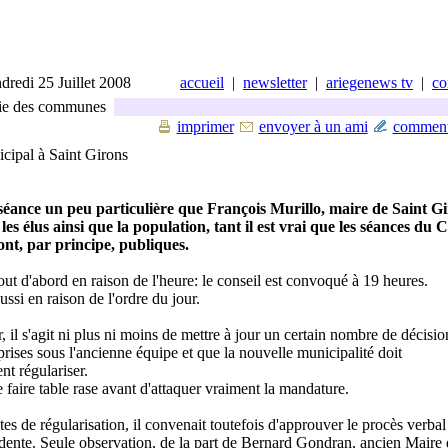
dredi 25 Juillet 2008
accueil
|
newsletter
|
ariegenews tv
|
co
ie des communes
imprimer
envoyer à un ami
comment
cipal à Saint Girons
séance un peu particulière que François Murillo, maire de Saint Gi
les élus ainsi que la population, tant il est vrai que les séances du C
nt, par principe, publiques.
tout d'abord en raison de l'heure: le conseil est convoqué à 19 heures.
ussi en raison de l'ordre du jour.
, il s'agit ni plus ni moins de mettre à jour un certain nombre de décisio
rises sous l'ancienne équipe et que la nouvelle municipalité doit
t régulariser.
faire table rase avant d'attaquer vraiment la mandature.
es de régularisation, il convenait toutefois d'approuver le procès verbal
dente. Seule observation, de la part de Bernard Gondran, ancien Maire q