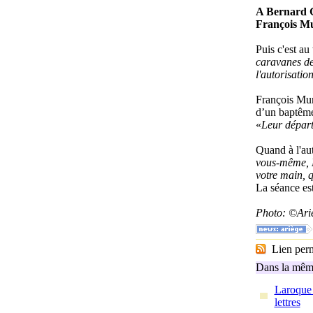
A Bernard Go
François Mu
Puis c'est au
caravanes de
l'autorisatio
François Muri
d’un baptême
«
Leur départ
Quand à l'aut
vous-même, M
votre main, q
La séance es
Photo: ©Ari
Lien perma
Dans la même
Laroque 
lettres