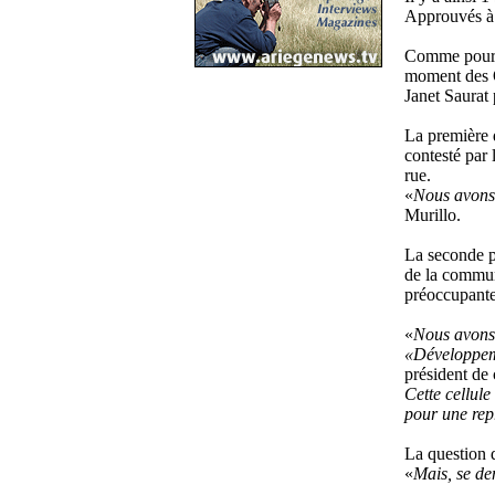
Approuvés à 
Comme pour la
moment des Q
Janet Saurat 
La première 
contesté par 
rue.
«
Nous avons f
Murillo.
La seconde p
de la commun
préoccupante
«
Nous avons 
«Développe
président de 
Cette cellule 
pour une repr
La question 
«
Mais, se dem