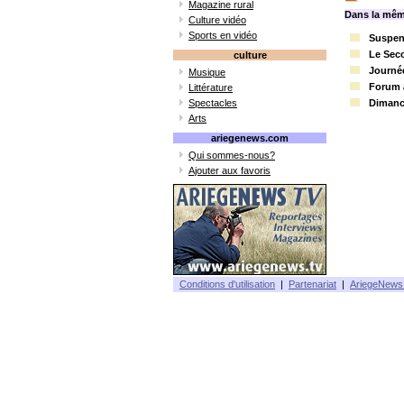
Magazine rural
Dans la mêm
Culture vidéo
Sports en vidéo
Suspens
Le Seco
culture
Journée
Musique
Forum à
Littérature
Spectacles
Dimanc
Arts
ariegenews.com
Qui sommes-nous?
Ajouter aux favoris
Conditions d'utilisation
|
Partenariat
|
AriegeNews 