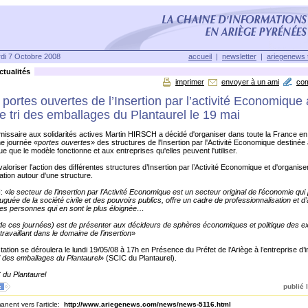
di 7 Octobre 2008
accueil
|
newsletter
|
ariegenews 
tualités
imprimer
envoyer à un ami
co
portes ouvertes de l’Insertion par l’activité Economique
e tri des emballages du Plantaurel le 19 mai
ssaire aux solidarités actives Martin HIRSCH a décidé d'organiser dans toute la France en
ne journée «
portes ouvertes
» des structures de l'Insertion par l'Activité Economique destinée 
ue que le modèle fonctionne et aux entreprises qu'elles peuvent l'utiliser.
valoriser l'action des différentes structures d’Insertion par l’Activité Economique et d'organise
ion autour d'une structure.
: «
le secteur de l’insertion par l’Activité Economique est un secteur original de l’économie qui
onjuguée de la société civile et des pouvoirs publics, offre un cadre de professionnalisation et 
 les personnes qui en sont le plus éloignée…
 (de ces journées) est de présenter aux décideurs de sphères économiques et politique des 
travaillant dans le domaine de l’insertion
»
ation se déroulera le lundi 19/05/08 à 17h en Présence du Préfet de l’Ariège à l’entreprise d’i
i des emballages du Plantaurel
» (SCIC du Plantaurel).
 du Plantaurel
publié l
nent vers l'article:
http://www.ariegenews.com/news/news-5116.html