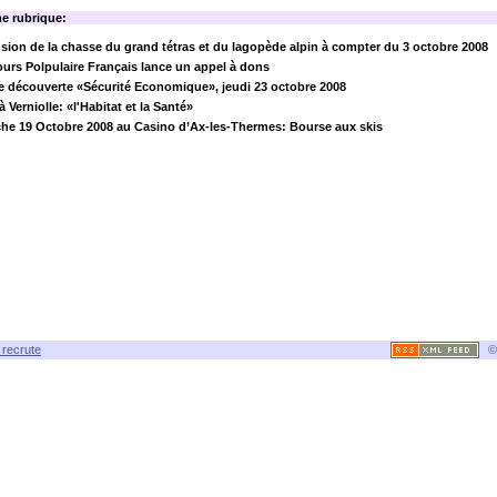
e rubrique:
ion de la chasse du grand tétras et du lagopède alpin à compter du 3 octobre 2008
urs Polpulaire Français lance un appel à dons
 découverte «Sécurité Economique», jeudi 23 octobre 2008
 Verniolle: «l'Habitat et la Santé»
he 19 Octobre 2008 au Casino d’Ax-les-Thermes: Bourse aux skis
recrute
©