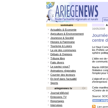
Mar
sommaire
Ac
16/05/2008
Actualités & Economie
Agriculture & Environnement
Journée 
Jeunesse & Société
centre d
Histoire & Patrimoine
Tourisme & Loisirs
Le Haut Commi
les Préfets u
La vie des communes
sphère politiq
Débats & Opinions
Tribune libre
L'idée est de 
de communicat
Faits divers
Le saviez-vous?
Martin HIRSH
l’initiative c
Animations régionales
l’emploi pour
Courrier des lecteurs
En bref dans l'actualité
L’objectif en
d’entreprises 
Sports
Cette manifest
ariegenews tv
«
Centre de tr
Journal télévisé
Source: SCIC
Emissions TV
Reportages
Interviews
Lien perma