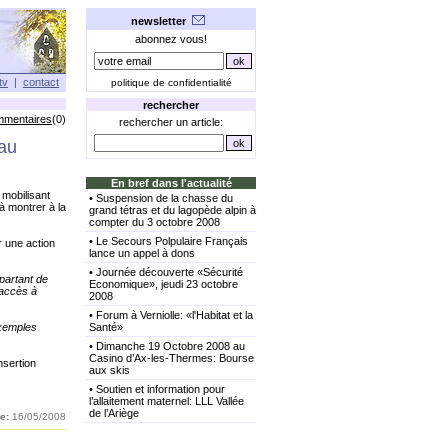
newsletter
abonnez vous!
tv
|
contact
politique de confidentialité
rechercher
mmentaires
(0)
rechercher un article:
 au
En bref dans l'actualité
 mobilisant
•
Suspension de la chasse du
à montrer à la
grand tétras et du lagopède alpin à
compter du 3 octobre 2008
•
Le Secours Polpulaire Français
r une action
lance un appel à dons
•
Journée découverte «Sécurité
 partant de
Economique», jeudi 23 octobre
d’accès à
2008
•
Forum à Verniolle: «l'Habitat et la
exemples
Santé»
•
Dimanche 19 Octobre 2008 au
Casino d’Ax-les-Thermes: Bourse
nsertion
aux skis
•
Soutien et information pour
l’allaitement maternel: LLL Vallée
de l’Ariège
e:
16/05/2008