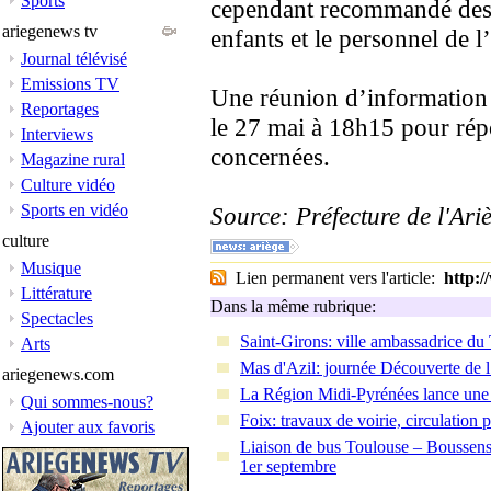
Sports
cependant recommandé des 
ariegenews tv
enfants et le personnel de l
Journal télévisé
Emissions TV
Une réunion d’information a
Reportages
le 27 mai à 18h15 pour rép
Interviews
concernées.
Magazine rural
Culture vidéo
Sports en vidéo
Source: Préfecture de l'Ari
culture
Musique
Lien permanent vers l'article:
http:
Littérature
Dans la même rubrique:
Spectacles
Saint-Girons: ville ambassadrice du
Arts
Mas d'Azil: journée Découverte de l’
ariegenews.com
La Région Midi-Pyrénées lance une 
Qui sommes-nous?
Foix: travaux de voirie, circulation 
Ajouter aux favoris
Liaison de bus Toulouse – Boussens –
1er septembre