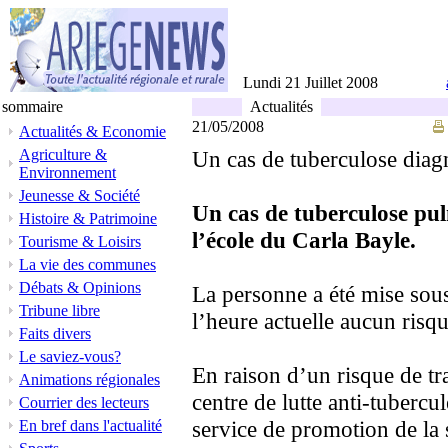
Lundi 21 Juillet 2008
sommaire
Actualités
21/05/2008
Actualités & Economie
Agriculture &
Un cas de tuberculose diag
Environnement
Jeunesse & Société
Un cas de tuberculose pul
Histoire & Patrimoine
l’école du Carla Bayle.
Tourisme & Loisirs
La vie des communes
Débats & Opinions
La personne a été mise sous
Tribune libre
l’heure actuelle aucun risq
Faits divers
Le saviez-vous?
En raison d’un risque de tra
Animations régionales
centre de lutte anti-tuberc
Courrier des lecteurs
service de promotion de la 
En bref dans l'actualité