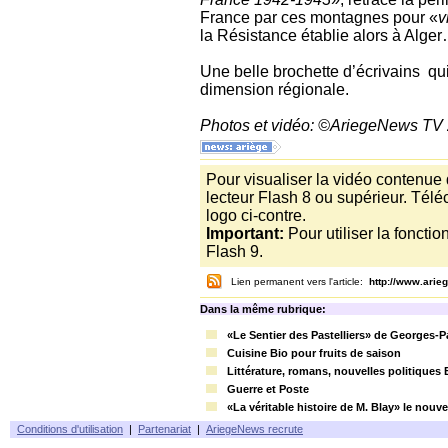
France par ces montagnes pour «
v
la Résistance établie alors à Alge
Une belle brochette d’écrivains qu
dimension régionale.
Photos et vidéo: ©AriegeNews TV
Pour visualiser la vidéo contenue
lecteur Flash 8 ou supérieur. Télé
logo ci-contre.
Important:
Pour utiliser la foncti
Flash 9.
Lien permanent vers l'article:
http://www.ari
Dans la même rubrique:
«Le Sentier des Pastelliers» de Georges-Pa
Cuisine Bio pour fruits de saison
Littérature, romans, nouvelles politiques
Guerre et Poste
«La véritable histoire de M. Blay» le nou
Conditions d'utilisation
|
Partenariat
|
AriegeNews recrute