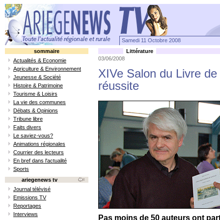
Samedi 11 Octobre 2008
sommaire
Littérature
03/06/2008
Actualités & Economie
Agriculture & Environnement
XIVe Salon du Livre de 
Jeunesse & Société
réussite
Histoire & Patrimoine
Tourisme & Loisirs
La vie des communes
Débats & Opinions
Tribune libre
Faits divers
Le saviez-vous?
Animations régionales
Courrier des lecteurs
En bref dans l'actualité
Sports
ariegenews tv
Journal télévisé
Emissions TV
Reportages
Interviews
Pas moins de 50 auteurs ont part