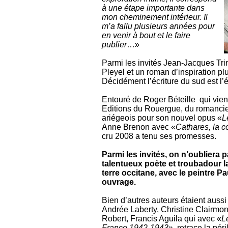
à une étape importante dans
mon cheminement intérieur. Il
m’a fallu plusieurs années pour
en venir à bout et le faire
publier
…»
Parmi les invités Jean-Jacques Tri
Pleyel et un roman d’inspiration p
Décidément l’écriture du sud est l’éc
Entouré de Roger Béteille qui vient
Editions du Rouergue, du romancie
ariégeois pour son nouvel opus «
L
Anne Brenon avec «
Cathares, la c
cru 2008 a tenu ses promesses.
Parmi les invités, on n’oubliera 
talentueux poète et troubadour l
terre occitane, avec le peintre P
ouvrage.
Bien d’autres auteurs étaient aussi
Andrée Laberty, Christine Clairmont
Robert, Francis Aguila qui avec «
L
France 1942-1943
», retrace la pér