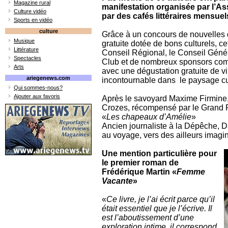
Magazine rural
manifestation organisée par l’A
Culture vidéo
par des cafés littéraires mensuels
Sports en vidéo
culture
Grâce à un concours de nouvelles qu
Musique
gratuite dotée de bons culturels, c
Littérature
Conseil Régional, le Conseil Généra
Spectacles
Club et de nombreux sponsors comm
Arts
avec une dégustation gratuite de v
ariegenews.com
incontournable dans le paysage cul
Qui sommes-nous?
Ajouter aux favoris
Après le savoyard Maxime Firmine, 
Crozes, récompensé par le Grand P
«
Les chapeaux d’Amélie
»
Ancien journaliste à la Dépêche, D
au voyage, vers des ailleurs imag
Une mention particulière pour
le premier roman de
Frédérique Martin «
Femme
Vacante
»
«
Ce livre, je l’ai écrit parce qu’il
était essentiel que je l’écrive. Il
est l’aboutissement d’une
exploration intime, il correspond