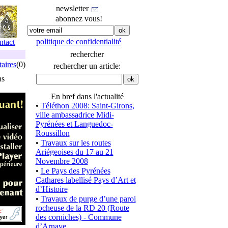
newsletter
abonnez vous!
politique de confidentialité
ntact
rechercher
aires
(0)
rechercher un article:
ns
En bref dans l'actualité
•
Téléthon 2008: Saint-Girons,
ville ambassadrice Midi-
Pyrénées et Languedoc-
Roussillon
•
Travaux sur les routes
Ariégeoises du 17 au 21
Novembre 2008
•
Le Pays des Pyrénées
Cathares labellisé Pays d’Art et
d’Histoire
•
Travaux de purge d’une paroi
rocheuse de la RD 20 (Route
des corniches) - Commune
d’Arnave