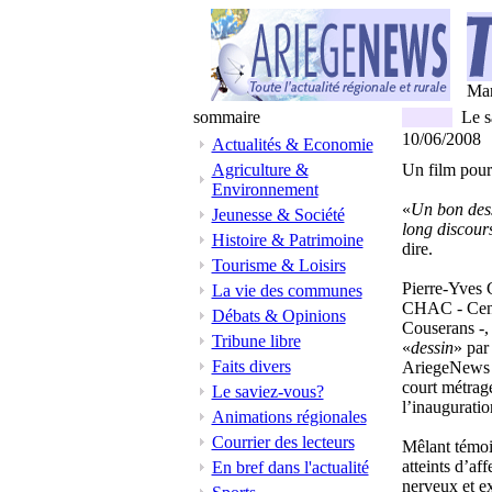
Mar
sommaire
Le s
10/06/2008
Actualités & Economie
Agriculture &
Un film pour
Environnement
«
Un bon des
Jeunesse & Société
long discour
Histoire & Patrimoine
dire.
Tourisme & Loisirs
Pierre-Yves G
La vie des communes
CHAC - Centr
Débats & Opinions
Couserans -,
Tribune libre
«
dessin
» par
Faits divers
AriegeNews 
court métrag
Le saviez-vous?
l’inaugurati
Animations régionales
Courrier des lecteurs
Mêlant témoi
atteints d’af
En bref dans l'actualité
nerveux et e