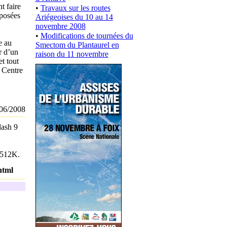
t faire
•
Travaux sur les routes
oposées
Ariégeoises du 10 au 14
novembre 2008
•
Modifications de tournées du
e au
Smectom du Plantaurel en
r d’un
raison du 11 novembre
t tout
 Centre
06/2008
lash 9
à 512K.
html