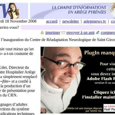
di 18 Novembre 2008
accueil
|
newsletter
|
ariegenews tv
|
co
aviez-vous?
imprimer
envoyer à un ami
comment
 l’inauguration du Centre de Réadaptation Neurologique de Saint Giro
sin vaut mieux qu’un
s
» a-t-on coutume de
ilet, Directeur du
e Hospitalier Ariège
 a simplement remplacé
 «
film
» et a confié à
la production d’un
e de présentation pour
on du CRN.
gnages d’adultes
fections du système
xplications techniques