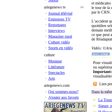
Sports
et médicales 
ariegenews tv
le tour de la
par le CRN.
Journal télévisé
Emissions TV
L’accident qu
Reportages
quotidien se
demain meille
Interviews
ce que peut 
Magazine rural
de Réadaptat
Culture vidéo
Sports en vidéo
Vidéo: ©Ari
culture
Musique
Pour visuali
Littérature
ou supérieur
Important
Spectacles
visualisabl
Arts
Lien per
ariegenews.com
Qui sommes-nous?
Dans la même
Ajouter aux favoris
La Touss
Siguer, 
Halloween