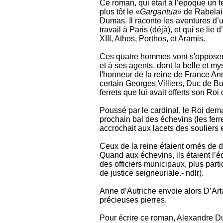
Ce roman, qui était à l’époque un fe
plus tôt le «
Gargantua
» de Rabelai
Dumas. Il raconte les aventures d
travail à Paris (déjà), et qui se li
XIII, Athos, Porthos, et Aramis.
Ces quatre hommes vont s'opposer 
et à ses agents, dont la belle et m
l'honneur de la reine de France An
certain Georges Villiers, Duc de B
ferrets que lui avait offerts son Roi
Poussé par le cardinal, le Roi dem
prochain bal des échevins (les ferr
accrochait aux lacets des souliers 
Ceux de la reine étaient ornés de 
Quand aux échevins, ils étaient l’
des officiers municipaux, plus part
de justice seigneuriale.- ndlr).
Anne d’Autriche envoie alors D’Ar
précieuses pierres.
Pour écrire ce roman, Alexandre Du