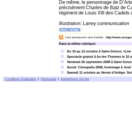
De même, le personnage de D’Artagn
précisément Charles de Batz de Ca
régiment de Louis XIII des Cadets
Illustration: Larrey communication
Lien permanent vers l'article:
http://www.arieg
Dans la même rubrique:
Du 10 au 12 octobre à Saint-Girons: «Lire
Spectacle gratuit à Ax-les-Thermes le 10 
Vendredi 26 septembre 2008 à Saint-Girons
Auzat: Cinespaña 2008, hommage à José 
Samedi 11 octobre au Vernet d’Ariège: S
Conditions d'utilisation
|
Partenariat
|
AriegeNews recrute