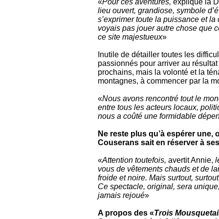
«
Pour ces aventures,
explique la Di
lieu ouvert, grandiose, symbole d’
s’exprimer toute la puissance et 
voyais pas jouer autre chose que c
ce site majestueux
»
Inutile de détailler toutes les diffi
passionnés pour arriver au résultat 
prochains, mais la volonté et la té
montagnes, à commencer par la m
«
Nous avons rencontré tout le monde
entre tous les acteurs locaux, polit
nous a coûté une formidable dépen
Ne reste plus qu’à espérer une, o
Couserans sait en réserver à se
«
Attention toutefois,
avertit Annie,
l
vous de vêtements chauds et de lam
froide et noire. Mais surtout, surto
Ce spectacle, original, sera unique
jamais rejoué
»
A propos des «
Trois Mousquetai