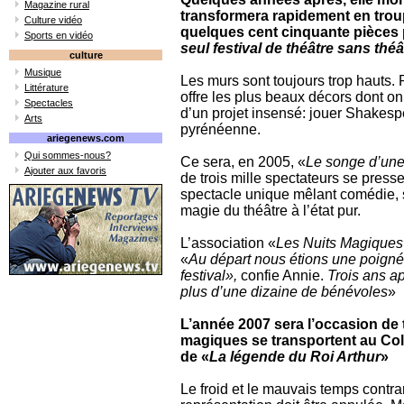
Magazine rural
transformera rapidement en trou
Culture vidéo
quelques cent cinquante pièces p
Sports en vidéo
seul festival de théâtre sans théâ
culture
Musique
Les murs sont toujours trop hauts.
Littérature
offre les plus beaux décors dont on
Spectacles
d’un projet insensé: jouer Shakesp
Arts
pyrénéenne.
ariegenews.com
Qui sommes-nous?
Ce sera, en 2005, «
Le songe d’une 
Ajouter aux favoris
de trois mille spectateurs se presse
spectacle unique mêlant comédie, sp
magie du théâtre à l’état pur.
L’association «
Les Nuits Magique
«
Au départ nous étions une poigné
festival»,
confie Annie.
Trois ans a
plus d’une dizaine de bénévoles
»
L’année 2007 sera l’occasion de 
magiques se transportent au Col
de «
La légende du Roi Arthur
»
Le froid et le mauvais temps contra