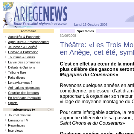
Lundi 13 Octobre 2008
sommaire
Spectacles
30/06/2008
Actualités & Economie
Agriculture & Environnement
Théâtre: «Les Trois Mou
Jeunesse & Société
en Ariège, cet été, sy
Histoire & Patrimoine
Tourisme & Loisirs
La vie des communes
C’est en effet au cœur de la mo
Débats & Opinions
plus célèbre des gascons seront
Tribune libre
Magiques du Couserans
»
Faits divers
Le saviez-vous?
Revenons quelques années en arri
Animations régionales
comédienne, professeur d’art drama
Courrier des lecteurs
approchant, à organiser son retou
En bref dans l'actualité
village de moyenne montagne du 
Sports
ariegenews tv
Pour cette infatigable actrice, la r
Journal télévisé
approche différente de sa passion, l
Emissions TV
Saint Girons et du Couserans
»
Reportages
Interviews
Quelques années après, elle mon