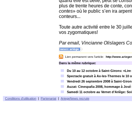
quand elle est belle, peut se conso
plus de trente heures de conte, co
contes
» où le public s’en ira arpen
conteurs...
Toute autre activité entre le 30 juill
vos zygomatiques!
Par email, Vincianne Olislagers Co
Lien permanent vers l'article:
http://www.arieg
Dans la même rubrique:
Du 10 au 12 octobre à Saint-Girons: «Lire
Spectacle gratuit à Ax-les-Thermes le 10 
Vendredi 26 septembre 2008 à Saint-Girons
Auzat: Cinespaña 2008, hommage à José 
Samedi 11 octobre au Vernet d’Ariège: S
Conditions d'utilisation
|
Partenariat
|
AriegeNews recrute