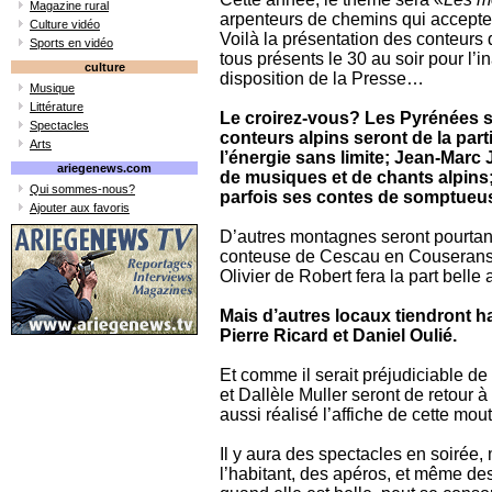
Magazine rural
arpenteurs de chemins qui accepter
Culture vidéo
Voilà la présentation des conteurs 
Sports en vidéo
tous présents le 30 au soir pour l’i
culture
disposition de la Presse…
Musique
Littérature
Le croirez-vous? Les Pyrénées s
Spectacles
conteurs alpins seront de la part
Arts
l’énergie sans limite; Jean-Marc 
ariegenews.com
de musiques et de chants alpins
Qui sommes-nous?
parfois ses contes de somptueu
Ajouter aux favoris
D’autres montagnes seront pourtan
conteuse de Cescau en Couserans,
Olivier de Robert fera la part belle
Mais d’autres locaux tiendront 
Pierre Ricard et Daniel Oulié.
Et comme il serait préjudiciable d
et Dallèle Muller seront de retour à
aussi réalisé l’affiche de cette mo
Il y aura des spectacles en soirée
l’habitant, des apéros, et même de