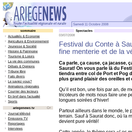
Samedi 11 Octobre 2008
sommaire
Spectacles
03/07/2008
Actualités & Economie
Agriculture & Environnement
Festival du Conte à Sau
Jeunesse & Société
fine menterie et de la v
Histoire & Patrimoine
Tourisme & Loisirs
La vie des communes
Ca parle, ça cause, ça jacasse, ç
Débats & Opinions
Saurat! On vous parle là du Fest
Tribune libre
tiendra entre col de Port et Pog d
Faits divers
plus grand plaisir des oreilles 
Le saviez-vous?
Animations régionales
Qu’il est bon, une fois par an, de m
Courrier des lecteurs
tricoteurs de mots nous faire une p
En bref dans l'actualité
longues soirées d’hiver!
Sports
ariegenews tv
Partout ailleurs dans le monde, le
Journal télévisé
terrain. Sauf à Saurat donc, où la m
Emissions TV
devient pure vérité!
Reportages
Interviews
Cette année, le thème sera «
Les m