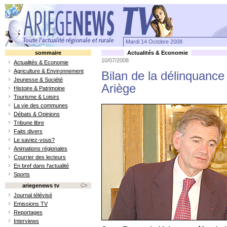
Mardi 14 Octobre 2008
sommaire
Actualités & Economie
10/07/2008
Actualités & Economie
Agriculture & Environnement
Bilan de la délinquanc
Jeunesse & Société
Ariège
Histoire & Patrimoine
Tourisme & Loisirs
La vie des communes
Débats & Opinions
Tribune libre
Faits divers
Le saviez-vous?
Animations régionales
Courrier des lecteurs
En bref dans l'actualité
Sports
ariegenews tv
Journal télévisé
Emissions TV
Reportages
Interviews