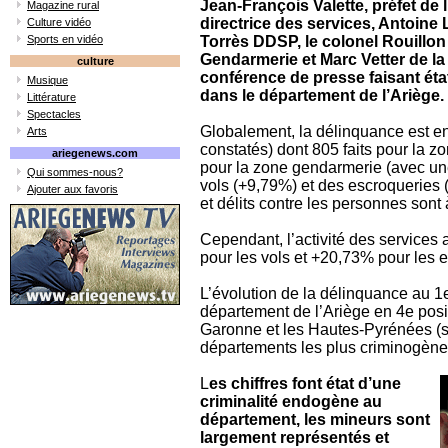
Jean-François Valette, préfet de
Magazine rural
directrice des services, Antoine
Culture vidéo
Sports en vidéo
Torrès DDSP, le colonel Rouillo
Gendarmerie et Marc Vetter de la 
culture
conférence de presse faisant éta
Musique
dans le département de l’Ariège.
Littérature
Spectacles
Globalement, la délinquance est en
Arts
constatés) dont 805 faits pour la 
ariegenews.com
pour la zone gendarmerie (avec u
Qui sommes-nous?
vols (+9,79%) et des escroqueries (
Ajouter aux favoris
et délits contre les personnes sont 
Cependant, l’activité des services
pour les vols et +20,73% pour les 
L’évolution de la délinquance au 
département de l’Ariège en 4e posi
Garonne et les Hautes-Pyrénées (so
départements les plus criminogènes 
L
es chiffres font état d’une
criminalité endogène au
département, les mineurs sont
largement représentés et