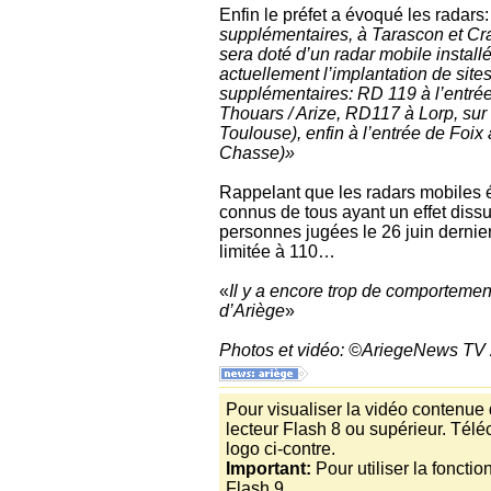
Enfin le préfet a évoqué les radars:
supplémentaires, à Tarascon et Cra
sera doté d’un radar mobile instal
actuellement l’implantation de sites
supplémentaires: RD 119 à l’entré
Thouars / Arize, RD117 à Lorp, sur
Toulouse), enfin à l’entrée de Foix
Chasse)»
Rappelant que les radars mobiles é
connus de tous ayant un effet diss
personnes jugées le 26 juin dernie
limitée à 110…
«
Il y a encore trop de comportemen
d’Ariège
»
Photos et vidéo: ©AriegeNews TV
Pour visualiser la vidéo contenue
lecteur Flash 8 ou supérieur. Télé
logo ci-contre.
Important:
Pour utiliser la foncti
Flash 9.