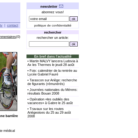
newsletter
abonnez vous!
tv
|
contact
politique de confidentialité
rechercher
mmentaires
(0)
rechercher un article:
En bref dans l'actualité
•
Martin MALVY lancera Ludovia à
Ax les Thermes le jeudi 28 août
•
Foix: calendrier de la rentrée au
Lycée Gabriel Fauré
•
Tarascon sur Ariège: recherche
de figurants (rémunérés)
•
Journées nationales du Mérens:
résultats Bouan 2008
•
Opération «les oubliés des
vacances» à Gabre le 25 août
•
Travaux sur les routes
Ariégeoises du 25 au 29 août
une barrière
2008
te médical