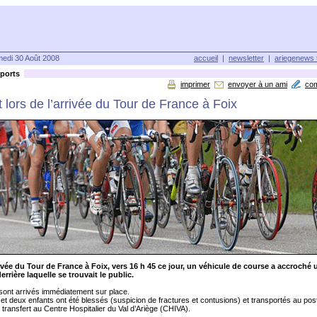
edi 30 Août 2008
accueil
|
newsletter
|
ariegenews 
ports
imprimer
envoyer à un ami
co
 lors de l’arrivée du Tour de France à Foix
rivée du Tour de France à Foix, vers 16 h 45 ce jour, un véhicule de course a accroché 
errière laquelle se trouvait le public.
sont arrivés immédiatement sur place.
et deux enfants ont été blessés (suspicion de fractures et contusions) et transportés au pos
transfert au Centre Hospitalier du Val d’Ariège (CHIVA).