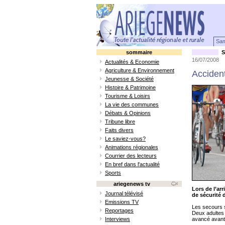
Sam
sommaire
S
16/07/2008
Actualités & Economie
Agriculture & Environnement
Accident
Jeunesse & Société
Histoire & Patrimoine
Tourisme & Loisirs
La vie des communes
Débats & Opinions
Tribune libre
Faits divers
Le saviez-vous?
Animations régionales
Courrier des lecteurs
En bref dans l'actualité
Sports
ariegenews tv
Lors de l’ar
Journal télévisé
de sécurité d
Emissions TV
Les secours 
Reportages
Deux adultes 
Interviews
avancé avant 