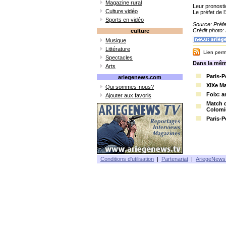
Magazine rural
Leur pronosti
Culture vidéo
Le préfet de 
Sports en vidéo
Source: Préfe
Crédit photo
culture
Musique
Littérature
Lien perma
Spectacles
Dans la mêm
Arts
Paris-P
ariegenews.com
XIXe M
Qui sommes-nous?
Foix: 
Ajouter aux favoris
Match d
Colomi
Paris-P
Conditions d'utilisation
|
Partenariat
|
AriegeNews 