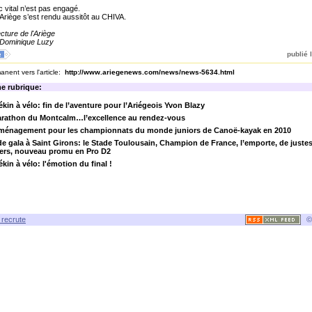
c vital n’est pas engagé.
l’Ariège s’est rendu aussitôt au CHIVA.
cture de l'Ariège
: Dominique Luzy
publié l
nent vers l'article:
http://www.ariegenews.com/news/news-5634.html
e rubrique:
ékin à vélo: fin de l’aventure pour l’Ariégeois Yvon Blazy
arathon du Montcalm…l’excellence au rendez-vous
aménagement pour les championnats du monde juniors de Canoë-kayak en 2010
e gala à Saint Girons: le Stade Toulousain, Champion de France, l’emporte, de justes
ers, nouveau promu en Pro D2
ékin à vélo: l'émotion du final !
recrute
©