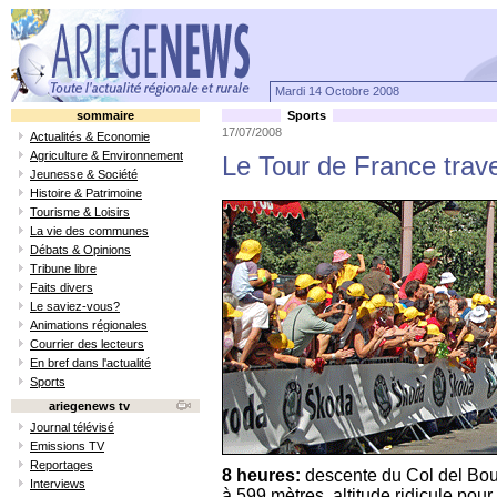
Mardi 14 Octobre 2008
sommaire
Sports
17/07/2008
Actualités & Economie
Agriculture & Environnement
Le Tour de France trave
Jeunesse & Société
Histoire & Patrimoine
Tourisme & Loisirs
La vie des communes
Débats & Opinions
Tribune libre
Faits divers
Le saviez-vous?
Animations régionales
Courrier des lecteurs
En bref dans l'actualité
Sports
ariegenews tv
Journal télévisé
Emissions TV
Reportages
8 heures:
descente du Col del Boui
Interviews
à 599 mètres, altitude ridicule pour