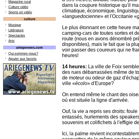
Magazine rural
dans la coupure historique qu'il mar
Culture vidéo
climatique, économique, linguistique
Sports en vidéo
«
languedocienne
» et l'Occitanie «
culture
Musique
Le plus étonnant en cette heure ma
Littérature
camping-cars de toutes sortes et de 
Spectacles
route (nous en avons dénombré près
Arts
disponibles), mais le fait que la pl
ariegenews.com
voir passer des coureurs qui ne fra
Qui sommes-nous?
heures!
Ajouter aux favoris
14 heures:
La ville de Foix semble
des rues débarrassées même de tou
de moteur ou odeur de gaz d'échap
ville «
écolo
» d'Europe?
On entend même le chant des oiseau
où est située la ligne d'arrivée.
Ouf, la vie a repris ses droits: fou
entassés, hurlements des speakers 
souvenirs et colifichets à l'effigie
Ici, la palme revient incontestable