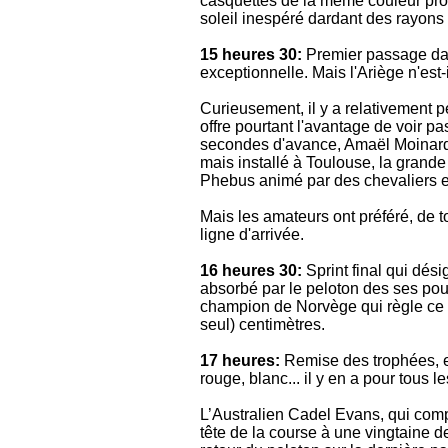
casquettes de la même couleur pro
soleil inespéré dardant des rayons 
15 heures 30:
Premier passage dan
exceptionnelle. Mais l'Ariège n'est
Curieusement, il y a relativement 
offre pourtant l'avantage de voir p
secondes d'avance, Amaël Moinard, 
mais installé à Toulouse, la grand
Phebus animé par des chevaliers 
Mais les amateurs ont préféré, de t
ligne d'arrivée.
16 heures 30:
Sprint final qui dési
absorbé par le peloton des ses pou
champion de Norvège qui règle ce 
seul) centimètres.
17 heures:
Remise des trophées, et 
rouge, blanc... il y en a pour tous l
L’Australien Cadel Evans, qui compt
tête de la course à une vingtaine d