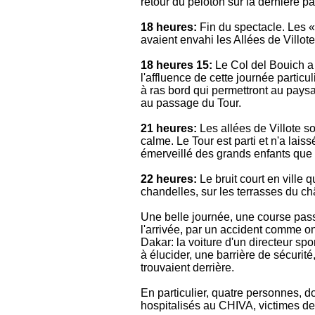
retour du peloton sur la dernière pa
18 heures:
Fin du spectacle. Les «
avaient envahi les Allées de Villote
18 heures 15:
Le Col del Bouich a 
l'affluence de cette journée particu
à ras bord qui permettront au paysa
au passage du Tour.
21 heures:
Les allées de Villote so
calme. Le Tour est parti et n'a lai
émerveillé des grands enfants que
22 heures:
Le bruit court en ville qu
chandelles, sur les terrasses du ch
Une belle journée, une course pas
l'arrivée, par un accident comme on 
Dakar: la voiture d'un directeur spo
à élucider, une barrière de sécurit
trouvaient derrière.
En particulier, quatre personnes, d
hospitalisés au CHIVA, victimes de 