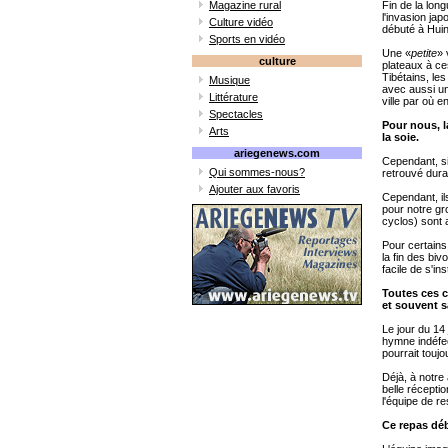
Magazine rural
Fin de la lon
l'invasion ja
Culture vidéo
débuté à Huin
Sports en vidéo
Une «
petite
» 
culture
plateaux à ces
Tibétains, le
Musique
avec aussi une
Littérature
ville par où e
Spectacles
Pour nous, l
Arts
la soie.
ariegenews.com
Cependant, si
Qui sommes-nous?
retrouvé dura
Ajouter aux favoris
Cependant, il
pour notre g
cyclos) sont 
Pour certain
la fin des bi
facile de s'in
Toutes ces c
et souvent s
Le jour du 14
hymne indéfec
pourrait toujo
Déjà, à notre
belle récepti
l'équipe de re
Ce repas débu