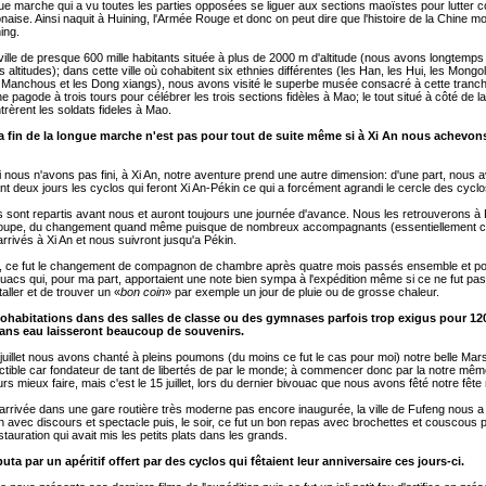
gue marche qui a vu toutes les parties opposées se liguer aux sections maoïstes pour lutter c
ponaise. Ainsi naquit à Huining, l'Armée Rouge et donc on peut dire que l'histoire de la Chine 
ing.
ville de presque 600 mille habitants située à plus de 2000 m d'altitude (nous avons longtemp
 altitudes); dans cette ville où cohabitent six ethnies différentes (les Han, les Hui, les Mongol
s Manchous et les Dong xiangs), nous avons visité le superbe musée consacré à cette tranche
 pagode à trois tours pour célébrer les trois sections fidèles à Mao; le tout situé à côté de la
ntrèrent les soldats fideles à Mao.
a fin de la longue marche n'est pas pour tout de suite même si à Xi An nous achevons
 nous n'avons pas fini, à Xi An, notre aventure prend une autre dimension: d'une part, nous 
nt deux jours les cyclos qui feront Xi An-Pékin ce qui a forcément agrandi le cercle des cyclo
s sont repartis avant nous et auront toujours une journée d'avance. Nous les retrouverons à
roupe, du changement quand même puisque de nombreux accompagnants (essentiellement co
arrivés à Xi An et nous suivront jusqu'a Pékin.
s, ce fut le changement de compagnon de chambre après quatre mois passés ensemble et pou
vouacs qui, pour ma part, apportaient une note bien sympa à l'expédition même si ce ne fut pas
staller et de trouver un «
bon coin
» par exemple un jour de pluie ou de grosse chaleur.
ohabitations dans des salles de classe ou des gymnases parfois trop exigus pour 1
ans eau laisseront beaucoup de souvenirs.
 juillet nous avons chanté à pleins poumons (du moins ce fut le cas pour moi) notre belle Marse
tible car fondateur de tant de libertés de par le monde; à commencer donc par la notre mêm
urs mieux faire, mais c'est le 15 juillet, lors du dernier bivouac que nous avons fêté notre fête 
 arrivée dans une gare routière très moderne pas encore inaugurée, la ville de Fufeng nous a 
on avec discours et spectacle puis, le soir, ce fut un bon repas avec brochettes et couscous 
stauration qui avait mis les petits plats dans les grands.
ta par un apéritif offert par des cyclos qui fêtaient leur anniversaire ces jours-ci.