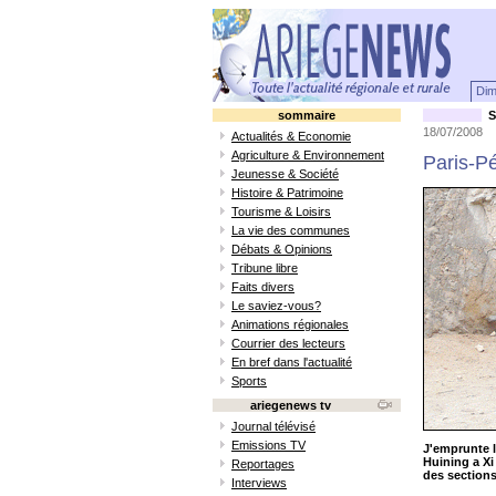
Dim
sommaire
S
18/07/2008
Actualités & Economie
Agriculture & Environnement
Paris-P
Jeunesse & Société
Histoire & Patrimoine
Tourisme & Loisirs
La vie des communes
Débats & Opinions
Tribune libre
Faits divers
Le saviez-vous?
Animations régionales
Courrier des lecteurs
En bref dans l'actualité
Sports
ariegenews tv
Journal télévisé
Emissions TV
J'emprunte l
Huining a Xi
Reportages
des sections
Interviews