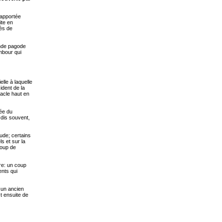
rapportée
ite en
rès de
ande pagode
ambour qui
elle à laquelle
ident de la
tacle haut en
dée du
 dis souvent,
ude; certains
s et sur la
coup de
ère: un coup
ents qui
 un ancien
st ensuite de