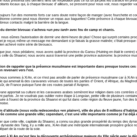
 nous présenta ses derniers films de l'expédition puis ce fut un joli petit feu d'artifice en pré
tants locaux qui, à chaque bivouac d' ailleurs, se pressent pour nous voir, nous regarder v
toujours l'un des moments forts car sans doute notre façon de manger (avec fourchette et co
 étonne comme peut nous étonner un repas aux baguettes! Cette présence à chaque bivoua
reux contacts malgré la barrière de la langue.
 du dernier bivouac s'acheva «
un peu tard
» avec feu de camp et chants.
 nous eûmes l'autorisation de dormir une demi-heure de plus! Chose qui surprit certains p
t je reçus même un message me demandant si je faisais la grasse matinée; c'était presque l
ien achevé notre série de bivouacs.
que jour, nous pédalons; nous avons quitté la province du Gansu (Huining en était le centre) 
celle du Shaanxi; nous avons aussi traversé une petite province autonome: la province m
sion de rappeler que la présence musulmane est importante dans presque toutes ces
n revenant vers l'est.
nous sommes à Xi An, et ce n'est pas anodin de parler de présence musulmane car à Xi An s
oie qui amenait là des caravanes venues de toutes les parties d' Orient, d' Afrique, du Maghre
 sûr, de France puisque l'une de ces routes partait d' Avignon.
ne apportait sa culture et les caravanes arabes semèrent leur religion dans ces contrées c
ant parfois. Je ne voudrais pas oublier notre étape à Longxian, petite ville de plusieurs centain
tuée à l'ouest de la province du Shaanxi et qui fut dans cette région du fleuve jaune, l'un des
inoise.
 m d’altitude (nous voila redescendus «
en plaine
»), ville de plus de 8 millions d'habita
ée comme une grande ville; cependant, c'est une ville importante comme je l'ai déjà
er que cette ville, capitale du Shaanxi, a connu sa plus grande prospérité du temps des dyna
 dynastie des Tang, il y a mille ans, Xi An était une métropole internationale prospère grâce
épart de la route de la soie.
ent à Xi An qu'eut lieu la découverte archéologique majeure du XXe siècle avec la dé