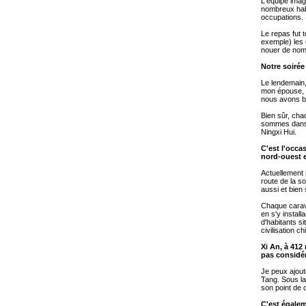
L'équipe image
nombreux habi
occupations.
Le repas fut 
exemple) les
nouer de nomb
Notre soirée
Le lendemain,
mon épouse, e
nous avons b
Bien sûr, cha
sommes dans 
Ningxi Hui.
C'est l'occa
nord-ouest e
Actuellement 
route de la s
aussi et bien
Chaque carava
en s'y install
d'habitants si
civilisation ch
Xi An, à 412
pas considér
Je peux ajout
Tang. Sous la
son point de d
C'est égalem