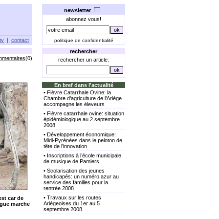
newsletter
abonnez vous!
tv
|
contact
politique de confidentialité
rechercher
mmentaires
(0)
rechercher un article:
En bref dans l'actualité
•
Fièvre Catarrhale Ovine: la
Chambre d’agriculture de l’Ariège
accompagne les éleveurs
•
Fièvre catarrhale ovine: situation
épidémiologique au 2 septembre
2008
•
Développement économique:
Midi-Pyrénées dans le peloton de
tête de l’innovation
•
Inscriptions à l’école municipale
de musique de Pamiers
•
Scolarisation des jeunes
handicapés: un numéro azur au
service des familles pour la
rentrée 2008
•
Travaux sur les routes
est car de
Ariégeoises du 1er au 5
ongue marche
septembre 2008