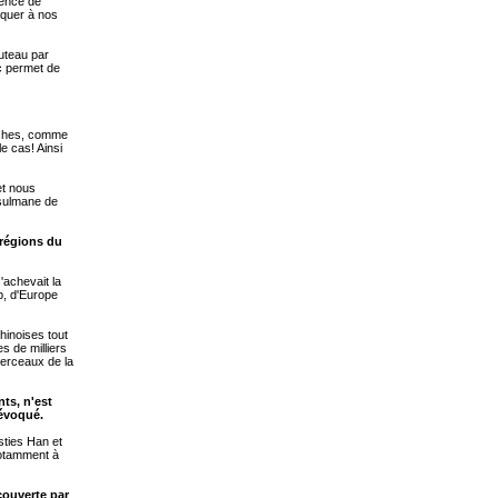
sence de
aquer à nos
uteau par
c permet de
roches, comme
e cas! Ainsi
et nous
usulmane de
 régions du
'achevait la
b, d'Europe
hinoises tout
es de milliers
 berceaux de la
nts, n'est
 évoqué.
sties Han et
 notamment à
couverte par