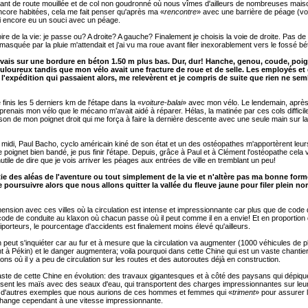
lant de route mouillée et de col non goudronné où nous vîmes d'ailleurs de nombreuses mai
ncore habitées, cela me fait penser qu'après ma «
rencontre
» avec une barrière de péage (vo
i encore eu un souci avec un péage.
oire de la vie: je passe ou? A droite? A gauche? Finalement je choisis la voie de droite. Pas d
 masquée par la pluie m'attendait et j'ai vu ma roue avant filer inexorablement vers le fossé b
vais sur une bordure en béton 1.50 m plus bas. Dur, dur! Hanche, genou, coude, poi
loureux tandis que mon vélo avait une fracture de roue et de selle. Les employés et
'expédition qui passaient alors, me relevèrent et je compris de suite que rien ne sem
finis les 5 derniers km de l'étape dans la «
voiture-balai
» avec mon vélo. Le lendemain, après
prenais mon vélo que le mécano m'avait aidé à réparer. Hélas, la matinée par ces cols difficiles,
ison de mon poignet droit qui me força à faire la dernière descente avec une seule main sur la
 midi, Paul Bacho, cyclo américain kiné de son état et un des ostéopathes m'apportèrent leur
le poignet bien bandé, je pus finir l'étape. Depuis, grâce à Paul et à Clément l'ostéopathe cela
utile de dire que je vois arriver les péages aux entrées de ville en tremblant un peu!
rtie des aléas de l'aventure ou tout simplement de la vie et n'altère pas ma bonne form
 poursuivre alors que nous allons quitter la vallée du fleuve jaune pour filer plein no
ension avec ces villes où la circulation est intense et impressionnante car plus que de code d
code de conduite au klaxon où chacun passe où il peut comme il en a envie! Et en proportio
riporteurs, le pourcentage d'accidents est finalement moins élevé qu'ailleurs.
peut s'inquiéter car au fur et à mesure que la circulation va augmenter (1000 véhicules de 
t à Pékin) et le danger augmentera; voila pourquoi dans cette Chine qui est un vaste chantier
ons où il y a peu de circulation sur les routes et des autoroutes déjà en construction.
aste de cette Chine en évolution: des travaux gigantesques et à côté des paysans qui dépiquen
osent les maïs avec des seaux d'eau, qui transportent des charges impressionnantes sur le
nt d'autres exemples que nous aurions de ces hommes et femmes qui «
triment
» pour assurer 
change cependant à une vitesse impressionnante.