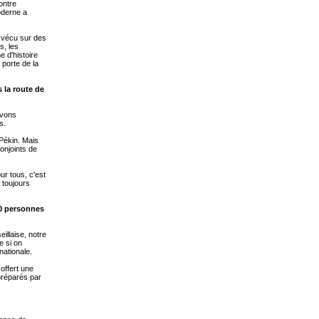
ontre
moderne a
s vécu sur des
s, les
 d'histoire
 porte de la
 la route de
avons
s.
 Pékin. Mais
njoints de
r tous, c'est
 toujours
20 personnes
illaise, notre
e si on
nationale.
offert une
préparés par