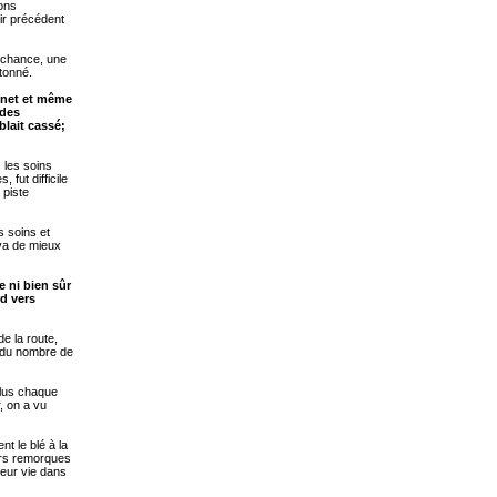
sons
ir précédent
e chance, une
étonné.
gnet et même
 des
blait cassé;
 les soins
 fut difficile
 piste
s soins et
 va de mieux
e ni bien sûr
rd vers
e la route,
n du nombre de
plus chaque
, on a vu
t le blé à la
urs remorques
leur vie dans