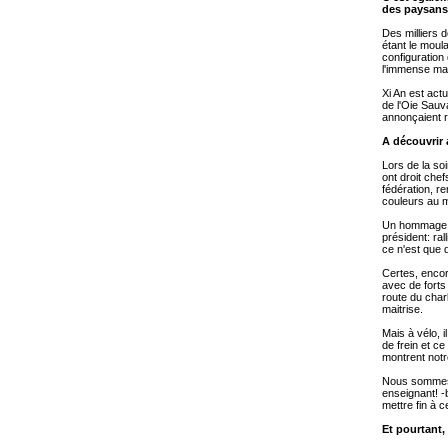
des paysans 
Des milliers 
étant le moul
configuration
l'immense mau
Xi An est act
de l'Oie Sauv
annonçaient r
A découvrir 
Lors de la soi
ont droit chef
fédération, r
couleurs au mi
Un hommage im
président: ra
ce n'est que 
Certes, encor
avec de forts
route du char
maitrise.
Mais à vélo, 
de frein et c
montrent notr
Nous sommes r
enseignant! -b
mettre fin à 
Et pourtant,