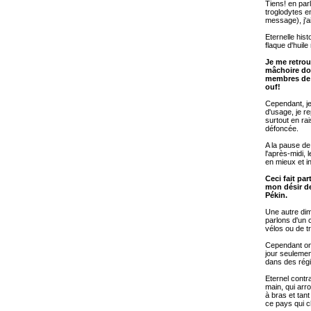
Tiens! en par
troglodytes e
message), j'a
Eternelle hist
flaque d'huile
Je me retrou
mâchoire dou
membres de l
ouf!
Cependant, je 
d'usage, je re
surtout en ra
défoncée.
A la pause de
l'après-midi, 
en mieux et in
Ceci fait pa
mon désir de
Pékin.
Une autre dim
parlons d'un 
vélos ou de t
Cependant on 
jour seulemen
dans des régi
Eternel contr
main, qui arr
à bras et ta
ce pays qui 