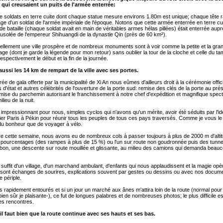
qui creusaient un puits de l'armée enterrée:
de soldats en terre cuite dont chaque statue mesure environs 1.80m est unique; chaque tête 
age d'un soldat de l'armée impériale de l'époque. Notons que cette armée enterrée en terre cu
 de bataille (chaque soldat avait en main de véritables armes hélas pillées) était enterrée aup
solée de l'empereur Shihuangdi de la dynastie Qin (près de 60 km²).
uellement une ville prospère et de nombreux monuments sont à voir comme la petite et la gr
age (dont je garde la légende pour mon retour) sans oublier la tour de la cloche et celle du t
espectivement le début et la fin de la journée.
aussi les 14 km de rempart de la ville avec ses portes.
rée de gala offerte par la municipalité de Xi An nous eûmes d'ailleurs droit à la cérémonie offici
s d'état et autres célébrités de l'ouverture de la porte sud: remise des clés de la porte au prés
emise du parchemin autorisant le franchissement à notre chef d'expédition et magnifique spec
lieu de la nuit.
pressionnant pour nous, simples cyclos qui n'avons qu'un mérite, avoir été séduits par l'i
llier Paris à Pékin pour réunir tous les peuples de tous ces pays traversés. Comme je vous le
du bonheur que de voyager à vélo.
e cette semaine, nous avons eu de nombreux cols à passer toujours à plus de 2000 m d'altit
 pourcentages (des rampes à plus de 15 %) ou l'un sur route non goudronnée puis des tunnel
bon, une descente sur route mouillée et glissante, au milieu des camions qui demanda beau
il suffit d'un village, d'un marchand ambulant, d'enfants qui nous applaudissent et la magie op
e sont échanges de sourires, explications souvent par gestes ou dessins ou avec nos docum
e périple.
apidement entourés et si un jour un marché aux ânes m'attira loin de la route (normal pour
ien sûr je plaisante-), ce fut de longues palabres et de nombreuses photos; le plus difficile e
ces rencontres.
 il faut bien que la route continue avec ses hauts et ses bas.