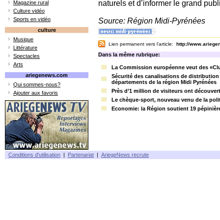
naturels et d’informer le grand pub
Magazine rural
Culture vidéo
Sports en vidéo
Source: Région Midi-Pyrénées
culture
Musique
Lien permanent vers l'article:
http://www.arieg
Littérature
Dans la même rubrique:
Spectacles
Arts
La Commission européenne veut des «Clu
ariegenews.com
Sécurité des canalisations de distribution
départements de la région Midi Pyrénées
Qui sommes-nous?
Près d’1 million de visiteurs ont découver
Ajouter aux favoris
Le chèque-sport, nouveau venu de la polit
Economie: la Région soutient 19 pépinièr
Conditions d'utilisation
|
Partenariat
|
AriegeNews recrute