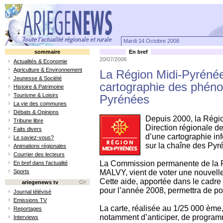
Mardi 14 Octobre 2008
sommaire
En bref
20/07/2008
Actualités & Economie
Agriculture & Environnement
La Région Midi-Pyrénées
Jeunesse & Société
cartographie des phéno
Histoire & Patrimoine
Tourisme & Loisirs
Pyrénées
La vie des communes
Débats & Opinions
Depuis 2000, la Régi
Tribune libre
Direction régionale d
Faits divers
d’une cartographie in
Le saviez-vous?
sur la chaîne des Pyr
Animations régionales
Courrier des lecteurs
La Commission permanente de la Ré
En bref dans l'actualité
Sports
MALVY, vient de voter une nouvelle
Cette aide, apportée dans le cadr
ariegenews tv
pour l’année 2008, permettra de po
Journal télévisé
Emissions TV
La carte, réalisée au 1/25 000 ème
Reportages
notamment d’anticiper, de program
Interviews