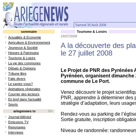
Samedi 30 Août 2008
sommaire
Tourisme & Loisirs
24/07/2008
Actualités & Economie
Agriculture & Environnement
A la découverte des pl
Jeunesse & Société
le 27 juillet 2008
Histoire & Patrimoine
Tourisme & Loisirs
La vie des communes
Débats & Opinions
Le Projet de PNR des Pyrénées A
Tribune libre
Pyrénéen, organisent dimanche 27
Faits divers
commune de Le Port.
Le saviez-vous?
Animations régionales
Venez découvrir le projet scientifiq
Courrier des lecteurs
PNR, apprendre à déterminer des p
En bref dans l'actualité
stratégie d’adaptation, leurs usage
Sports
ariegenews tv
Rendez-vous au parking de l’église 
Journal télévisé
Sortie gratuite, inscription obliga
Emissions TV
Reportages
Niveau de randonnée: randonneur
Interviews