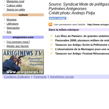
Magazine rural
Source: Syndicat Mixte de préfigur
Culture vidéo
Pyrénées Ariégeoises
Sports en vidéo
Crédit photo: Andrejs Pidja
culture
Musique
Littérature
Lien permanent vers l'article:
http://www.arieg
Spectacles
Dans la même rubrique:
Arts
Les fêtes de Pamiers: de grandes vedettes 
ariegenews.com
Pastoralies 2008: plusieurs milliers de visi
Qui sommes-nous?
Tarascon sur Ariège: Ecrire la Préhistoire
Ajouter aux favoris
L’observatoire de la Montagne pour une se
Tarascon sur Ariège: Festival Résonances 
Conditions d'utilisation
|
Partenariat
|
AriegeNews recrute