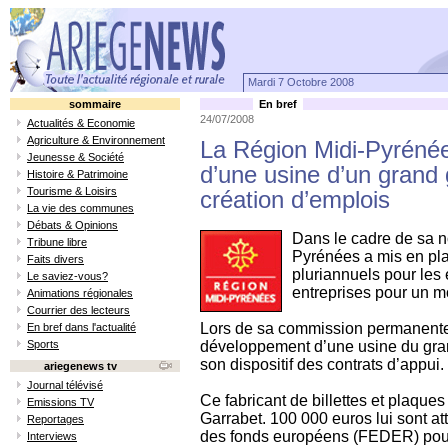
Mardi 7 Octobre 2008
sommaire
En bref
24/07/2008
Actualités & Economie
Agriculture & Environnement
La Région Midi-Pyrénée
Jeunesse & Société
d’une usine d’un grand g
Histoire & Patrimoine
Tourisme & Loisirs
création d’emplois
La vie des communes
Débats & Opinions
Dans le cadre de sa n
Tribune libre
Pyrénées a mis en pla
Faits divers
pluriannuels pour les
Le saviez-vous?
entreprises pour un mo
Animations régionales
Courrier des lecteurs
Lors de sa commission permanente d
En bref dans l'actualité
Sports
développement d’une usine du gra
son dispositif des contrats d’appui.
ariegenews tv
Journal télévisé
Ce fabricant de billettes et plaque
Emissions TV
Garrabet. 100 000 euros lui sont at
Reportages
des fonds européens (FEDER) pour 
Interviews