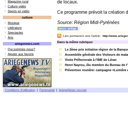
de locaux.
Magazine rural
Culture vidéo
Sports en vidéo
Ce programme prévoit la création 
culture
Source: Région Midi-Pyrénées
Musique
Littérature
Spectacles
Lien permanent vers l'article:
http://www.arieg
Arts
Dans la même rubrique:
ariegenews.com
Qui sommes-nous?
Le 2ème prix initiative région de la Banqu
Ajouter aux favoris
Assemblée générale des Visiteurs de malad
Visite Préfectorale à l’IME de Léran
Henri Nayrou, élu membre du Bureau de l
Prévention routière: campagne «Lumière e
Conditions d'utilisation
|
Partenariat
|
AriegeNews recrute