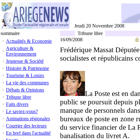
Jeudi 20 Novembre 2008
sommaire
Tribune libre
16/09/2008
Actualités & Economie
Agriculture &
Frédérique Massat Députée d
Environnement
socialistes et républicains c
Jeunesse & Société
Histoire & Patrimoine
Tourisme & Loisirs
La vie des communes
Débats & Opinions
La Poste est en dan
Tribune libre
public se poursuit depuis p
Faits divers
manque de personnels dans l
Le saviez-vous?
bureaux de poste en zone ru
Animations régionales
Courrier des lecteurs
du service financier de La 
En bref dans l'actualité
banalisation du livret A.