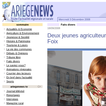
Mercredi 3 Décembre 2008
sommaire
Faits divers
18/09/2008
Actualités & Economie
Agriculture & Environnement
Deux jeunes agriculteur
Jeunesse & Société
Foix
Histoire & Patrimoine
Tourisme & Loisirs
La vie des communes
Débats & Opinions
Tribune libre
Faits divers
Le saviez-vous?
Animations régionales
Courrier des lecteurs
En bref dans l'actualité
Sports
ariegenews tv
Journal télévisé
Reportages
Interviews
Magazine rural