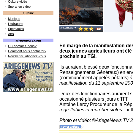
Culture vidéo
Sports en vidéo
culture
Musique
Littérature
Spectacles
Arts
ariegenews.com
En marge de la manifestation des
Qui sommes-nous?
deux jeunes agriculteurs ont été
Comment nous contacter?
prochain au TGI.
Newsletter: abonnez-vous
Ils auraient blessé deux fonctionn
Renseignements Généraux) en env
(communément appelés pétards)
à 
manifestation du 11 septembre 200
Deux des fonctionnaires auraient s
occasionné plusieurs jours d’ITT.
Antoine Leroy Procureur de la Rép
regrettables et répréhensibles
…» Il
Photo et vidéo: ©AriegeNews TV 