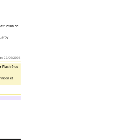
nstruction de
 Leroy
e:
22/09/2008
r Flash 9 ou
nition et