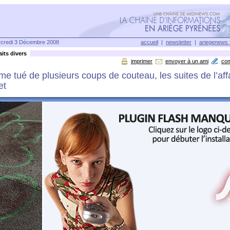
credi 3 Décembre 2008
accueil
|
newsletter
|
ariegenews 
its divers
imprimer
envoyer à un ami
co
 tué de plusieurs coups de couteau, les suites de l’aff
et