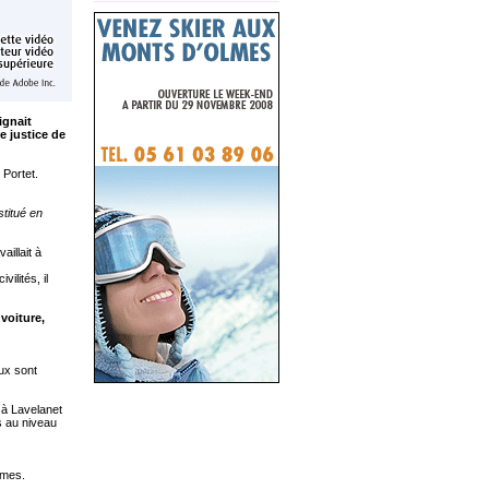
ignait
e justice de
 Portet.
stitué en
aillait à
ilités, il
 voiture,
ux sont
 à Lavelanet
s au niveau
rmes.