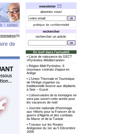
newsletter
abonnez vous!
tv
|
contact
politique de confidentialité
rechercher
mmentaires
(0)
rechercher un article:
aire de
En bref dans l'actualité
•
L’acte de naissance du GECT
«Pyrénées-Méditerranée»
•
Région Midi-Pyrénées: 6
nouveaux contrats d’appui en
Ariège
•
L'Union Thermale et Touristique
de l’Ariège organise sa
traditionnelle bourse aux dépliants
à Seix – Guzet
•
L’observatoire de la montagne ne
sera pas ouvert cette année pour
les vacances de noël
•
Journée nationale d’hommage
aux «Morts pour la France» de la
guerre d’Algérie et des combats
du Maroc et de la Tunisie
•
Travaux sur les Routes
Ariégeoise du 1er au 5 Décembre
2008