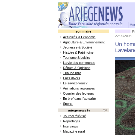
Mer
sommaire
Fa
22/09/2008
Actualités & Economie
Agriculture & Environnement
Un homme
Jeunesse & Société
Lavelan
Histoire & Patrimoine
Tourisme & Loisirs
La vie des communes
Débats & Opinions
Tribune libre
Faits divers
Le saviez-vous?
Animations régionales
Courrier des lecteurs
En bref dans l'actualité
Sports
ariegenews tv
Journal télévisé
Reportages
Interviews
Magazine rural