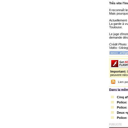
Très vite l’
Il reconnaît l
Mais pourquoi
Actuellement 
La garde à vu
Toulouse.
Le juge d’ins
demande dès à
Crédit Photo:
Vidéo: ©Ari
Important:
peuvent néce
Lien pe
Dans la mêm
Cinq af
Police:
Police:
Deux «p
Police: