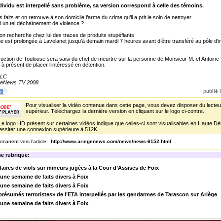
individu est interpellé sans problème, sa version correspond à celle des témoins.
es faits et on retrouve à son domicile l’arme du crime qu’il a prit le soin de nettoyer.
 un tel déchaînement de violence ?
on recherche chez lui des traces de produits stupéfiants.
e est prolongée à Lavelanet jusqu’à demain mardi 7 heures avant d’être transféré au pôle d’i
truction de Toulouse sera saisi du chef de meurtre sur la personne de Monsieur M. et Antoine
 présent de placer l’intéressé en détention.
 LC
egeNews TV 2008
publié l
Pour visualiser la vidéo contenue dans cette page, vous devez disposer du lecteu
supérieur. Téléchargez la dernière version en cliquant sur le logo ci-contre.
Le logo HD présent sur certaines vidéos indique que celles-ci sont visualisables en Haute Défi
ssiter une connexion supérieure à 512K.
rmanent vers l'article:
http://www.ariegenews.com/news/news-6152.html
e rubrique:
faires de viols sur mineurs jugées à la Cour d’Assises de Foix
 une semaine de faits divers à Foix
 une semaine de faits divers à Foix
résumés terroristes» de l’ETA interpellés par les gendarmes de Tarascon sur Ariège
 une semaine de faits divers à Foix