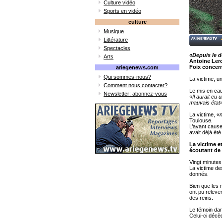
Culture vidéo
Sports en vidéo
culture
Musique
Littérature
Spectacles
«
Depuis le d
Arts
Antoine Lero
Foix concern
ariegenews.com
Qui sommes-nous?
La victime, u
Comment nous contacter?
Le mis en cau
Newsletter: abonnez-vous
«
Il aurait eu
mauvais état
La victime, «
Toulouse.
L’ayant cause 
avait déjà ét
La victime et
écoutant de
Vingt minutes 
La victime de
donnés.
Bien que les 
ont pu releve
des reins.
Le témoin dan
Celui-ci décè