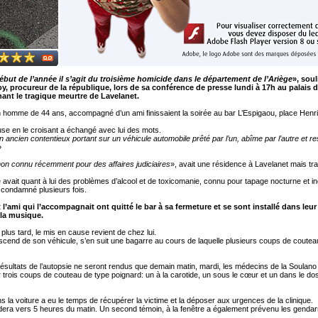
ébut de l’année il s’agit du troisième homicide dans le département de l’Ariège
», soul
y, procureur de la république, lors de sa conférence de presse lundi à 17h au palais d
ant le tragique meurtre de Lavelanet.
n homme de 44 ans, accompagné d’un ami finissaient la soirée au bar L’Espigaou, place Henri
se en le croisant a échangé avec lui des mots.
 un ancien contentieux portant sur un véhicule automobile prêté par l’un, abîme par l’autre et re
»
non connu récemment pour des affaires judiciaires
», avait une résidence à Lavelanet mais trav
avait quant à lui des problèmes d’alcool et de toxicomanie, connu pour tapage nocturne et inciv
é condamné plusieurs fois.
 l’ami qui l’accompagnait ont quitté le bar à sa fermeture et se sont installé dans leur
 la musique.
plus tard, le mis en cause revient de chez lui.
scend de son véhicule, s’en suit une bagarre au cours de laquelle plusieurs coups de coutea
résultats de l’autopsie ne seront rendus que demain matin, mardi, les médecins de la Soulano
r trois coups de couteau de type poignard: un à la carotide, un sous le cœur et un dans le do
s la voiture a eu le temps de récupérer la victime et la déposer aux urgences de la clinique.
dera vers 5 heures du matin. Un second témoin, à la fenêtre a également prévenu les genda