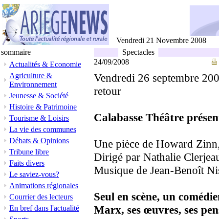
Vendredi 21 Novembre 2008
sommaire
Spectacles
24/09/2008
Actualités & Economie
Agriculture &
Vendredi 26 septembre 2008
Environnement
retour
Jeunesse & Société
Histoire & Patrimoine
Calabasse Théâtre présen
Tourisme & Loisirs
La vie des communes
Débats & Opinions
Une pièce de Howard Zinn,
Tribune libre
Dirigé par Nathalie Clerjea
Faits divers
Musique de Jean-Benoît N
Le saviez-vous?
Animations régionales
Seul en scène, un comédien
Courrier des lecteurs
Marx, ses œuvres, ses pensé
En bref dans l'actualité