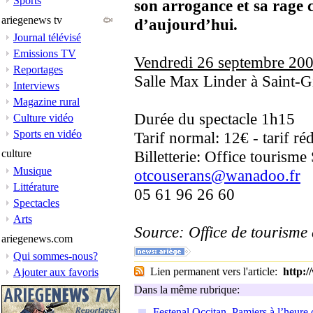
Sports
son arrogance et sa rage c
ariegenews tv
d’aujourd’hui.
Journal télévisé
Emissions TV
Vendredi 26 septembre 200
Reportages
Salle Max Linder à Saint-G
Interviews
Magazine rural
Durée du spectacle 1h15
Culture vidéo
Sports en vidéo
Tarif normal: 12€ - tarif ré
culture
Billetterie: Office tourisme
Musique
otcouserans@wanadoo.fr
Littérature
05 61 96 26 60
Spectacles
Arts
Source: Office de tourisme
ariegenews.com
Qui sommes-nous?
Lien permanent vers l'article:
http:
Ajouter aux favoris
Dans la même rubrique:
Festenal Occitan, Pamiers à l’heure 