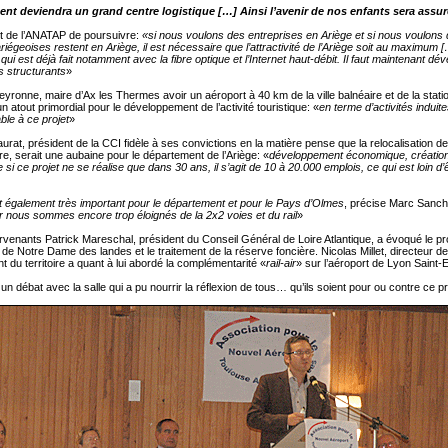
nt deviendra un grand centre logistique […] Ainsi l’avenir de nos enfants sera assu
nt de l’ANATAP de poursuivre:
«si nous voulons des entreprises en Ariège et si nous voulons 
iégeoises restent en Ariège, il est nécessaire que l’attractivité de l’Ariège soit au maximum […
e qui est déjà fait notamment avec la fibre optique et l’Internet haut-débit. Il faut maintenant dé
s structurants
»
eyronne, maire d’Ax les Thermes avoir un aéroport à 40 km de la ville balnéaire et de la stati
un atout primordial pour le développement de l’activité touristique: «
en terme d’activités induit
ble à ce projet
»
urat, président de la CCI fidèle à ses convictions en la matière pense que la relocalisation de
aire, serait une aubaine pour le département de l’Ariège: «
développement économique, création
i ce projet ne se réalise que dans 30 ans, il s’agit de 10 à 20.000 emplois, ce qui est loin d’
t également très important pour le département et pour le Pays d’Olmes
, précise Marc Sanch
r nous sommes encore trop éloignés de la 2x2 voies et du rail
»
ervenants Patrick Mareschal, président du Conseil Général de Loire Atlantique, a évoqué le pr
 de Notre Dame des landes et le traitement de la réserve foncière. Nicolas Millet, directeur de
 du territoire a quant à lui abordé la complémentarité «
rail-air
» sur l’aéroport de Lyon Saint-
 un débat avec la salle qui a pu nourrir la réflexion de tous… qu’ils soient pour ou contre ce pr