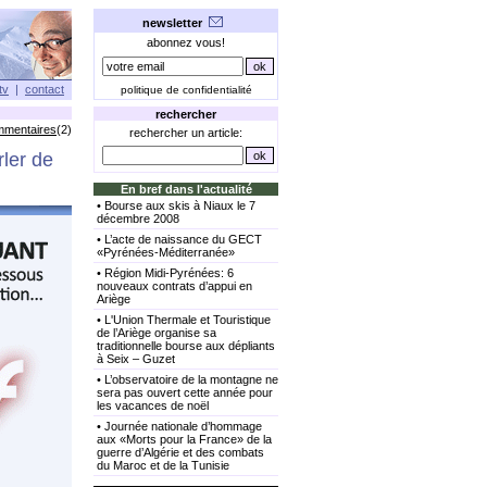
newsletter
abonnez vous!
tv
|
contact
politique de confidentialité
rechercher
mmentaires
(2)
rechercher un article:
rler de
En bref dans l'actualité
•
Bourse aux skis à Niaux le 7
décembre 2008
•
L’acte de naissance du GECT
«Pyrénées-Méditerranée»
•
Région Midi-Pyrénées: 6
nouveaux contrats d’appui en
Ariège
•
L'Union Thermale et Touristique
de l’Ariège organise sa
traditionnelle bourse aux dépliants
à Seix – Guzet
•
L’observatoire de la montagne ne
sera pas ouvert cette année pour
les vacances de noël
•
Journée nationale d’hommage
aux «Morts pour la France» de la
guerre d’Algérie et des combats
du Maroc et de la Tunisie