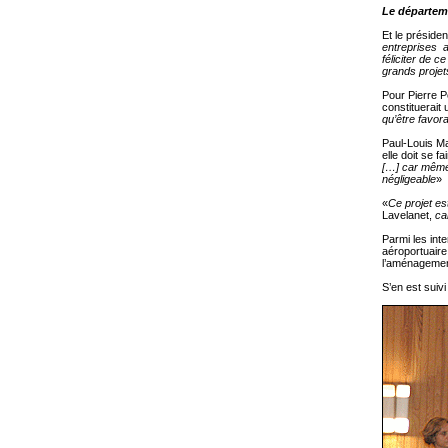
Le départeme
Et le préside
entreprises ar
féliciter de c
grands projet
Pour Pierre P
constituerait 
qu’être favora
Paul-Louis Ma
elle doit se f
[…] car même s
négligeable
»
«
Ce projet es
Lavelanet,
ca
Parmi les int
aéroportuaire
l’aménagement
S’en est suivi