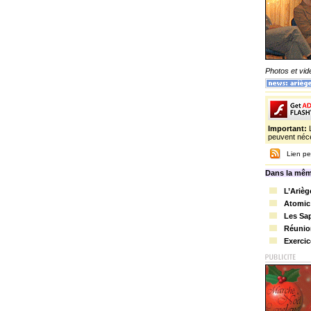
Photos et vi
Important:
peuvent néce
Lien pe
Dans la mêm
L’Arièg
Atomic 
Les Sap
Réunion
Exercic