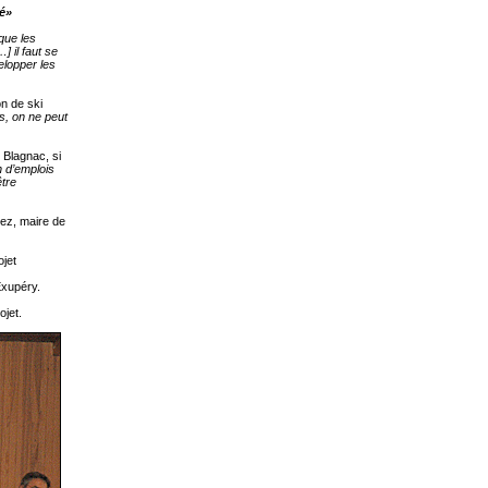
ré»
que les
] il faut se
velopper les
on de ski
es, on ne peut
 Blagnac, si
 d’emplois
être
ez, maire de
ojet
Exupéry.
ojet.