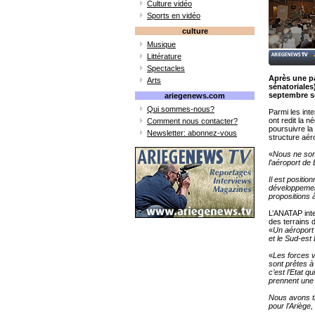
Culture vidéo
Sports en vidéo
culture
Musique
Littérature
Spectacles
Après une pa
Arts
sénatoriales
septembre so
ariegenews.com
Qui sommes-nous?
Parmi les int
ont redit la 
Comment nous contacter?
poursuivre la
Newsletter: abonnez-vous
structure aér
«
Nous ne som
l’aéroport de
Il est positio
développement
propositions à
L’ANATAP inte
des terrains 
«
Un aéroport 
et le Sud-est
«
Les forces vi
sont prêtes à 
c’est l’Etat q
prennent une 
Nous avons tr
pour l’Ariège