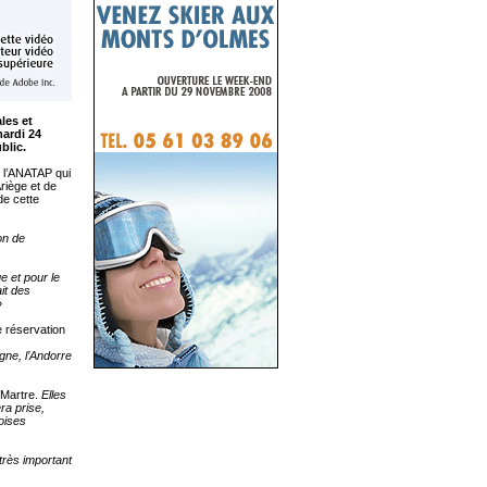
les et
mardi 24
blic.
e l’ANATAP qui
Ariège et de
de cette
on de
e et pour le
it des
»
e réservation
gne, l’Andorre
 Martre.
Elles
ra prise,
eoises
très important