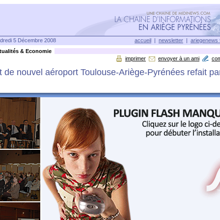
dredi 5 Décembre 2008
accueil
|
newsletter
|
ariegenews 
ualités & Economie
imprimer
envoyer à un ami
co
t de nouvel aéroport Toulouse-Ariège-Pyrénées refait pa