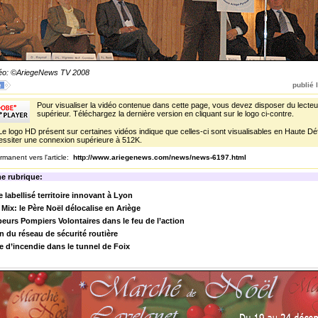
déo: ©AriegeNews TV 2008
publié l
Pour visualiser la vidéo contenue dans cette page, vous devez disposer du lecteu
supérieur. Téléchargez la dernière version en cliquant sur le logo ci-contre.
Le logo HD présent sur certaines vidéos indique que celles-ci sont visualisables en Haute Défi
ssiter une connexion supérieure à 512K.
rmanent vers l'article:
http://www.ariegenews.com/news/news-6197.html
e rubrique:
e labellisé territoire innovant à Lyon
Mix: le Père Noël délocalise en Ariège
eurs Pompiers Volontaires dans le feu de l’action
 du réseau de sécurité routière
e d’incendie dans le tunnel de Foix