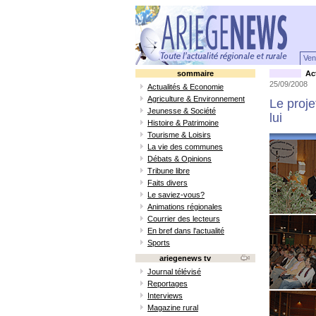
Ven
sommaire
Act
25/09/2008
Actualités & Economie
Agriculture & Environnement
Le proje
Jeunesse & Société
lui
Histoire & Patrimoine
Tourisme & Loisirs
La vie des communes
Débats & Opinions
Tribune libre
Faits divers
Le saviez-vous?
Animations régionales
Courrier des lecteurs
En bref dans l'actualité
Sports
ariegenews tv
Journal télévisé
Reportages
Interviews
Magazine rural