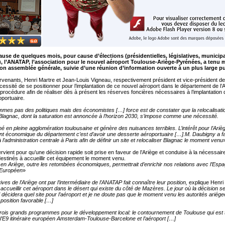
use de quelques mois, pour cause d’élections (présidentielles, législatives, municipa
), l’ANATAP, l’association pour le nouvel aéroport Toulouse-Ariège-Pyrénées, a tenu 
n assemblée générale, suivie d’une réunion d’information ouverte à un plus large pu
ervenants, Henri Martre et Jean-Louis Vigneau, respectivement président et vice-président d
nécessité de se positionner pour l’implantation de ce nouvel aéroport dans le département de l’
 procédure afin de réaliser dès à présent les réserves foncières nécessaires à l’implantation 
oportuaire.
mes pas des politiques mais des économistes […] force est de constater que la relocalisati
 Blagnac, dont la saturation est annoncée à l’horizon 2030, s’impose comme une nécessité.
nné en pleine agglomération toulousaine et génère des nuisances terribles. L’intérêt pour l’Arièg
 économique du département c’est d’avoir une desserte aéroportuaire […].M. Daubigny a fa
 l’administration centrale à Paris afin de définir un site et relocaliser Blagnac le moment venu
rvient pour qu’une décision rapide soit prise en faveur de l’Ariège et conduise à la nécessair
destinés à accueillir cet équipement le moment venu.
en Ariège, outre les retombées économiques, permettrait d’enrichir nos relations avec l’Espa
 Européen
»
ves de l’Ariège ont par l’intermédiaire de l’ANATAP fait connaître leur position,
explique Henri
accueillir cet aéroport dans le désert qui existe du côté de Mazères. Le jour où la décision se
ui décidera quel site pour l’aéroport et je ne doute pas que le moment venu les autorités ariég
position favorable […]
ois grands programmes pour le développement local: le contournement de Toulouse qui est 
, l’E9 itinéraire européen Amsterdam-Toulouse-Barcelone et l’aéroport […]