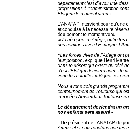
département c’est d’avoir une dess
propositions à l’administration centr
Blagnac le moment venu
»
L’ANATAP intervient pour qu’une déc
et conduise à la nécessaire réservat
équipement le moment venu.
«
Un aéroport en Ariège, outre les 
nos relations avec l’Espagne, l’An
«
Les forces vives de l’Ariège ont p
leur position,
explique Henri Martr
dans le désert qui existe du côté d
c’est l’Etat qui décidera quel site 
venu les autorités ariégeoises pre
Nous avons trois grands programme
contournement de Toulouse qui est t
européen Amsterdam-Toulouse-Barc
Le département deviendra un gran
nos enfants sera assuré»
Et le président de l’ANATAP de pou
Ariège et si nous voulons que les e