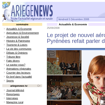
Vendredi 5 Décembre 2008
sommaire
Actualités & Economie
25/09/2008
Actualités & Economie
Agriculture & Environnement
Le projet de nouvel aér
Jeunesse & Société
Pyrénées refait parler d
Histoire & Patrimoine
Tourisme & Loisirs
La vie des communes
Débats & Opinions
Tribune libre
Faits divers
Le saviez-vous?
Animations régionales
Courrier des lecteurs
En bref dans l'actualité
Sports
ariegenews tv
Journal télévisé
Reportages
Interviews
Magazine rural