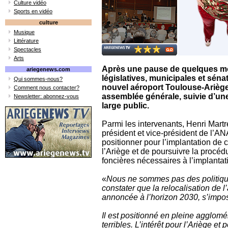
Culture vidéo
Sports en vidéo
culture
Musique
Littérature
Spectacles
Arts
Après une pause de quelques moi
ariegenews.com
législatives, municipales et sénat
Qui sommes-nous?
nouvel aéroport Toulouse-Arièg
Comment nous contacter?
assemblée générale, suivie d’une
Newsletter: abonnez-vous
large public.
Parmi les intervenants, Henri Mart
président et vice-président de l’AN
positionner pour l’implantation de
l’Ariège et de poursuivre la procéd
foncières nécessaires à l’implantati
«
Nous ne sommes pas des politiqu
constater que la relocalisation de l
annoncée à l’horizon 2030, s’imp
Il est positionné en pleine agglom
terribles. L’intérêt pour l’Ariège 