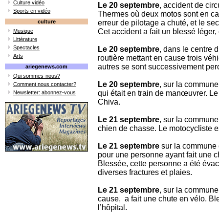
Culture vidéo
Le 20 septembre
, accident de cir
Sports en vidéo
Thermes où deux motos sont en cau
culture
erreur de pilotage a chuté, et le se
Cet accident a fait un blessé léger,
Musique
Littérature
Spectacles
Le 20 septembre
, dans le centre 
Arts
routière mettant en cause trois véhi
autres se sont successivement perc
ariegenews.com
Qui sommes-nous?
Le 20 septembre
, sur la commune
Comment nous contacter?
qui était en train de manœuvrer. Le
Newsletter: abonnez-vous
Chiva.
Le 21 septembre
, sur la commune
chien de chasse. Le motocycliste es
Le 21 septembre
sur la commune d
pour une personne ayant fait une c
Blessée, cette personne a été évacu
diverses fractures et plaies.
Le 21 septembre
, sur la commun
cause, a fait une chute en vélo. B
l’hôpital.