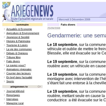
Mercredi 3 Décembre 2008
sommaire
Faits divers
25/09/2008
Actualités & Economie
Agriculture & Environnement
Gendarmerie: une semai
Jeunesse & Société
Histoire & Patrimoine
Le 18 septembre
, sur la commune
Tourisme & Loisirs
véhicule et oublie de mettre le frein
La vie des communes
Blessée, elle est évacuée sur le C
Débats & Opinions
Tribune libre
Le 19 septembre
, sur la commune
Faits divers
Le saviez-vous?
routière avec un véhicule en cause
Animations régionales
Courrier des lecteurs
Le 19 septembre
, sur la commune
En bref dans l'actualité
montagne avec intervention de l’hé
Sports
s’étant fait une entorse à la chevi
ariegenews tv
Le 19 septembre
, sur la commune 
Journal télévisé
Reportages
routière, mettant seule en cause la
Interviews
conductrice a été évacuée sur le C
Magazine rural