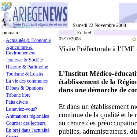
Samedi 22 Novembre 2008
sommaire
En bref
03/10/2008
Actualités & Economie
Agriculture &
Visite Préfectorale à l’IME
Environnement
Jeunesse & Société
Histoire & Patrimoine
L’Institut Médico-éducati
Tourisme & Loisirs
établissement de la Régio
La vie des communes
Débats & Opinions
dans une démarche de cont
Tribune libre
Faits divers
Et dans un établissement mé
Le saviez-vous?
continue de la qualité et le
Animations régionales
au centre des préoccupatio
Courrier des lecteurs
publics, administrateurs, di
En bref dans l'actualité