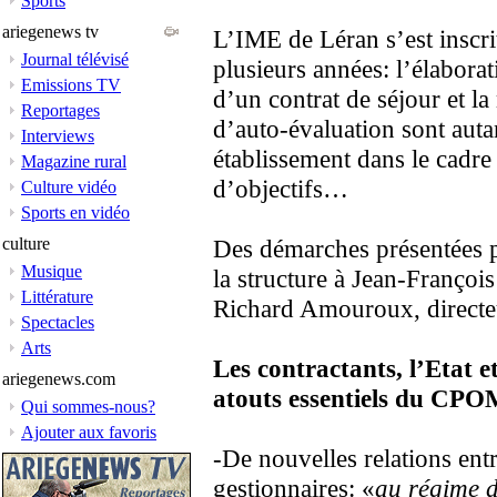
Sports
ariegenews tv
L’IME de Léran s’est inscri
Journal télévisé
plusieurs années: l’élabora
Emissions TV
d’un contrat de séjour et l
Reportages
d’auto-évaluation sont aut
Interviews
établissement dans le cadre
Magazine rural
d’objectifs…
Culture vidéo
Sports en vidéo
culture
Des démarches présentées p
Musique
la structure à Jean-François 
Littérature
Richard Amouroux, directeu
Spectacles
Arts
Les contractants, l’Etat e
ariegenews.com
atouts essentiels du CPO
Qui sommes-nous?
Ajouter aux favoris
-De nouvelles relations ent
gestionnaires: «
au régime d