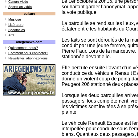
Le 1er octobre à 20h15, une person
Culture vidéo
souhaitant garder l’anonymat, appel
Sports en vidéo
la voie publique.
culture
Musique
La patrouille se rend sur les lieux, 
Littérature
éclater entre les habitants du Cour
Spectacles
Arts
Les faits se sont déroulés de la m
ariegenews.com
conduit par une jeune femme, quitt
Qui sommes-nous?
Pierre Faur. Lors de la manœuvre, l
Comment nous contacter?
stationnée devant elle.
Newsletter: abonnez-vous
Elle percute ensuite l’avant d’un véh
conductrice du véhicule Renault Es
donne un violent coup de poing dans
Peugeot 206 stationné deux places 
Lorsque les deux patrouilles arriven
passagers, tous complètement ivres 
les victimes sont invitées à se pr
plainte.
Le véhicule Renault Espace est fer
interpellée pour conduite sous l’em
biens. Quant aux deux passagers, i