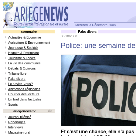
Mercredi 3 Décembre 2008
sommaire
Faits divers
08/10/2008
Actualités & Economie
Agriculture & Environnement
Police: une semaine de 
Jeunesse & Société
Histoire & Patrimoine
Tourisme & Loisirs
La vie des communes
Débats & Opinions
Tribune libre
Faits divers
Le saviez-vous?
Animations régionales
Courrier des lecteurs
En bref dans l'actualité
Sports
ariegenews tv
Journal télévisé
Reportages
Interviews
Et c’est une chance, elle n’a pa
Magazine rural