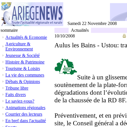
Samedi 22 Novembre 2008
sommaire
Actualités
10/10/2008
Actualités & Economie
Agriculture &
Aulus les Bains - Ustou: t
Environnement
Jeunesse & Société
Histoire & Patrimoine
Tourisme & Loisirs
La vie des communes
Suite à un glisseme
Débats & Opinions
soutènement de la plate-for
Tribune libre
dégradations dont l’évolut
Faits divers
de la chaussée de la RD 8F.
Le saviez-vous?
Animations régionales
Courrier des lecteurs
Préventivement, et en prévi
En bref dans l'actualité
site, le Conseil général a d