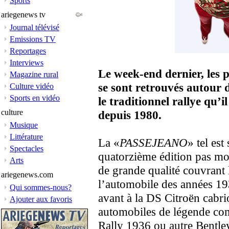
Sports
ariegenews tv
Journal télévisé
Emissions TV
Reportages
Interviews
Le week-end dernier, les p
Magazine rural
se sont retrouvés autour
Culture vidéo
Sports en vidéo
le traditionnel rallye qu’i
culture
depuis 1980.
Musique
Littérature
La «
PASSEJEANO
» tel est
Spectacles
quatorzième édition pas mo
Arts
de grande qualité couvrant 
ariegenews.com
l’automobile des années 193
Qui sommes-nous?
avant à la DS Citroën cabrio
Ajouter aux favoris
automobiles de légende co
Rally 1936 ou autre Bentle