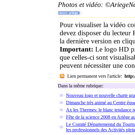
Photos et vidéo: ©Ariege
Pour visualiser la vidéo c
devez disposer du lecteur 
la dernière version en cliqu
Important:
Le logo HD pr
que celles-ci sont visualis
peuvent nécessiter une co
Lien permanent vers l'article:
http
Dans la même rubrique:
Nouveau logo et nouvelle charte gr
Dimanche très animé au Centre éque
Ax les Thermes: le blanc tendance r
Fête de la science 2008 en Ariège 
Le Comité Départemental du Touris
les professionnels des Activités plei