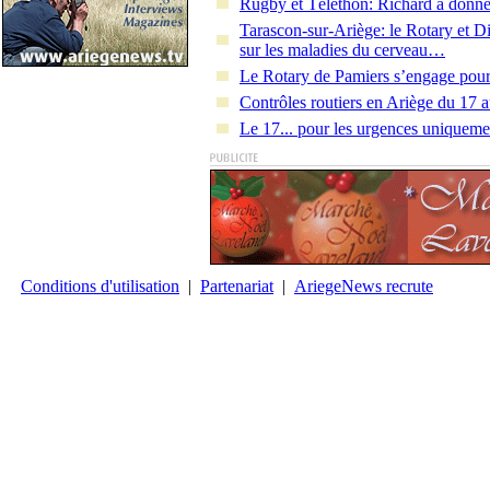
Rugby et Téléthon: Richard a donné
Tarascon-sur-Ariège: le Rotary et Di
sur les maladies du cerveau…
Le Rotary de Pamiers s’engage pour 
Contrôles routiers en Ariège du 17
Le 17... pour les urgences uniqueme
Conditions d'utilisation
|
Partenariat
|
AriegeNews recrute