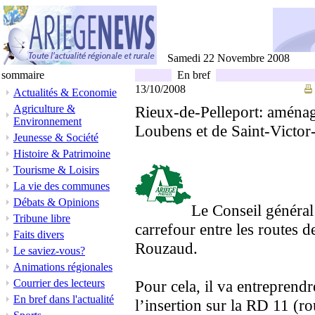
Samedi 22 Novembre 2008
sommaire
En bref
13/10/2008
Actualités & Economie
Agriculture &
Rieux-de-Pelleport: aménag
Environnement
Loubens et de Saint-Victo
Jeunesse & Société
Histoire & Patrimoine
Tourisme & Loisirs
La vie des communes
Débats & Opinions
Le Conseil généra
Tribune libre
carrefour entre les routes 
Faits divers
Rouzaud.
Le saviez-vous?
Animations régionales
Courrier des lecteurs
Pour cela, il va entreprendr
En bref dans l'actualité
l’insertion sur la RD 11 (r