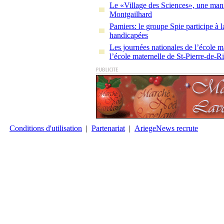
Le «Village des Sciences», une mani
Montgailhard
Pamiers: le groupe Spie participe à 
handicapées
Les journées nationales de l’école ma
l’école maternelle de St-Pierre-de-
Conditions d'utilisation
|
Partenariat
|
AriegeNews recrute