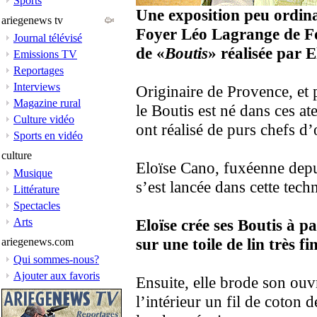
Sports
Une exposition peu ordina
ariegenews tv
Foyer Léo Lagrange de Foi
Journal télévisé
de «
Boutis
» réalisée par 
Emissions TV
Reportages
Interviews
Originaire de Provence, et 
Magazine rural
le Boutis est né dans ces at
Culture vidéo
ont réalisé de purs chefs d
Sports en vidéo
culture
Eloïse Cano, fuxéenne depu
Musique
s’est lancée dans cette tech
Littérature
Spectacles
Arts
Eloïse crée ses Boutis à pa
sur une toile de lin très fi
ariegenews.com
Qui sommes-nous?
Ajouter aux favoris
Ensuite, elle brode son ouvr
l’intérieur un fil de coton d