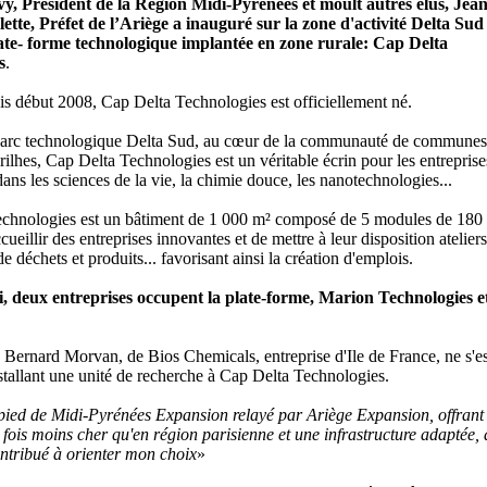
, Président de la Région Midi-Pyrénées et moult autres élus, Jean
ette, Préfet de l’Ariège a inauguré sur la zone d'activité Delta Sud 
ate- forme technologique implantée en zone rurale: Cap Delta
s
.
s début 2008, Cap Delta Technologies est officiellement né.
 parc technologique Delta Sud, au cœur de la communauté de communes
ilhes, Cap Delta Technologies est un véritable écrin pour les entreprise
dans les sciences de la vie, la chimie douce, les nanotechnologies...
chnologies est un bâtiment de 1 000 m² composé de 5 modules de 180
cueillir des entreprises innovantes et de mettre à leur disposition atelier
e déchets et produits... favorisant ainsi la création d'emplois.
, deux entreprises occupent la plate-forme, Marion Technologies e
 Bernard Morvan, de Bios Chemicals, entreprise d'Ile de France, ne s'es
stallant une unité de recherche à Cap Delta Technologies.
pied de Midi-Pyrénées Expansion relayé par Ariège Expansion, offrant 
fois moins cher qu'en région parisienne et une infrastructure adaptée, 
ntribué à orienter mon choix
»