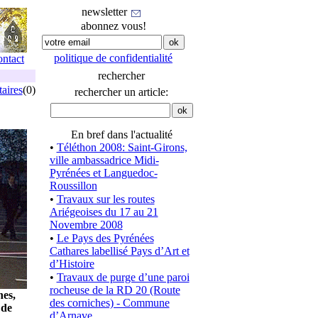
newsletter
abonnez vous!
politique de confidentialité
ontact
rechercher
aires
(0)
rechercher un article:
En bref dans l'actualité
•
Téléthon 2008: Saint-Girons,
ville ambassadrice Midi-
Pyrénées et Languedoc-
Roussillon
•
Travaux sur les routes
Ariégeoises du 17 au 21
Novembre 2008
•
Le Pays des Pyrénées
Cathares labellisé Pays d’Art et
d’Histoire
•
Travaux de purge d’une paroi
rocheuse de la RD 20 (Route
es,
des corniches) - Commune
 de
d’Arnave