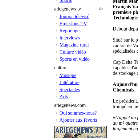
Sports
Martin Malvy
François Val
ariegenews tv
première pl
Journal télévisé
Technologie
Emissions TV
Debout depui
Reportages
Interviews
Situé sur le
Magazine rural
canton de Var
spécialisées 
Culture vidéo
Sports en vidéo
Cap Delta Te
culture
capables d'ac
de stockage d
Musique
Littérature
Aujourd'hui
Spectacles
Chemicals.
Arts
Le président,
ariegenews.com
trompé en in
Qui sommes-nous?
«
L'appel du 
Ajouter aux favoris
au m² quatre 
largement co