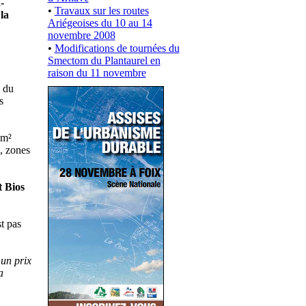
-
•
Travaux sur les routes
la
Ariégeoises du 10 au 14
novembre 2008
•
Modifications de tournées du
Smectom du Plantaurel en
raison du 11 novembre
 du
s
 m²
s, zones
t Bios
t pas
un prix
a