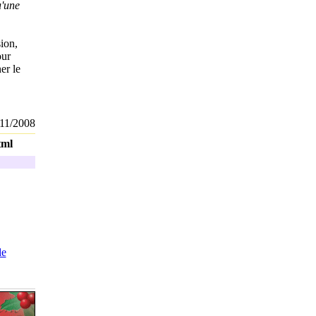
u'une
ion,
our
er le
11/2008
tml
de