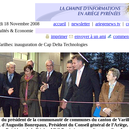
di 18 Novembre 2008
accueil
|
newsletter
|
ariegenews tv
|
c
lités & Economie
imprimer
envoyer à un ami
comment
Varilhes: inauguration de Cap Delta Technologies
 du président de la communauté de communes du canton de Varilh
, d'Augustin Bonrepaux, Président du Conseil général de l’Ariège,