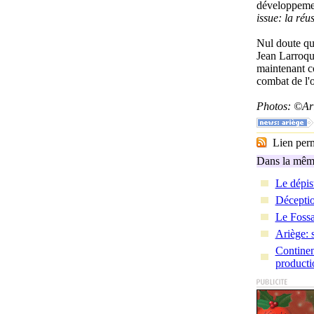
développemen
issue: la réus
Nul doute qu'
Jean Larroque
maintenant co
combat de l'o
Photos: ©Ar
Lien perma
Dans la même
Le dépis
Déceptio
Le Fossa
Ariège: s
Continen
producti