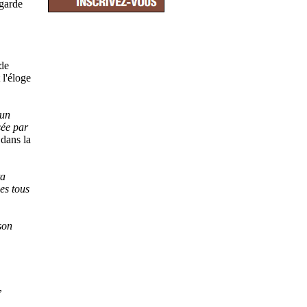
 garde
de
 l'éloge
 un
sée par
 dans la
ta
es tous
son
,