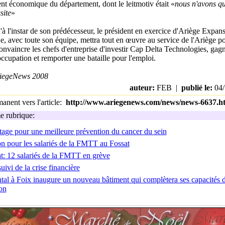
t économique du département, dont le leitmotiv était «
nous n'avons q
site
»
à l'instar de son prédécesseur, le président en exercice d'Ariège Expans
, avec toute son équipe, mettra tout en œuvre au service de l'Ariège p
nvaincre les chefs d'entreprise d'investir Cap Delta Technologies, gagn
ccupation et remporter une bataille pour l'emploi.
iegeNews 2008
auteur:
FEB |
publié le:
04/
nent vers l'article:
http://www.ariegenews.com/news/news-6637.h
 rubrique:
tage pour une meilleure prévention du cancer du sein
n pour les salariés de la FMTT au Fossat
t: 12 salariés de la FMTT en grève
uivi de la crise financière
tal à Foix inaugure un nouveau bâtiment qui complètera ses capacités 
on