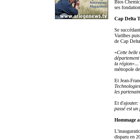
Bios Chemica
ses fondation
Cap Delta T
Se succédant
Varilhes puis
de Cap Delta
«
Cette belle
département q
la région
»...
métropole de
Et Jean-Franç
Technologies
les partenair
Et d'ajouter: 
passé est un 
Hommage au 
L'inaugurati
disparu en 2