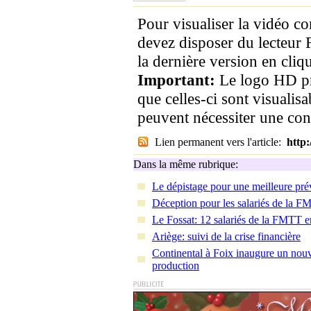
Pour visualiser la vidéo c
devez disposer du lecteur 
la dernière version en cliqu
Important:
Le logo HD pr
que celles-ci sont visualis
peuvent nécessiter une co
Lien permanent vers l'article:
http
Dans la même rubrique:
Le dépistage pour une meilleure pré
Déception pour les salariés de la F
Le Fossat: 12 salariés de la FMTT e
Ariège: suivi de la crise financière
Continental à Foix inaugure un nouv
production