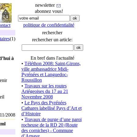
newsletter
abonnez vous!
politique de confidentialité
ontact
rechercher
aires
(1)
rechercher un article:
En bref dans l'actualité
d’hui à
•
Téléthon 2008: Saint-Girons,
ville ambassadrice Midi-
Pyrénées et Languedoc-
Roussillon
enir
•
Travaux sur les routes
Ariégeoises du 17 au 21
eil
Novembre 2008
•
Le Pays des Pyrénées
Cathares labellisé Pays d’Art et
d’Histoire
11/2008
•
Travaux de purge d’une paroi
tml
rocheuse de la RD 20 (Route
des corniches) - Commune
d’Arnave