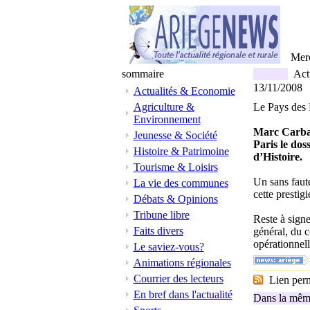
Mer
sommaire
Actu
13/11/2008
Actualités & Economie
Agriculture &
Le Pays des P
Environnement
Marc Carbal
Jeunesse & Société
Paris le dos
Histoire & Patrimoine
d’Histoire.
Tourisme & Loisirs
Un sans faute
La vie des communes
cette prestig
Débats & Opinions
Tribune libre
Reste à signe
Faits divers
général, du c
opérationnell
Le saviez-vous?
Animations régionales
Courrier des lecteurs
Lien perma
En bref dans l'actualité
Dans la même