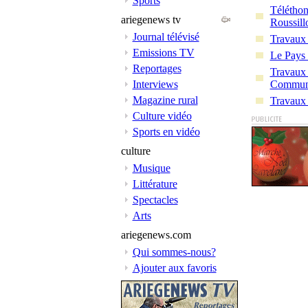
Sports
Téléthon
ariegenews tv
Roussill
Journal télévisé
Travaux 
Emissions TV
Le Pays 
Reportages
Travaux 
Interviews
Commun
Magazine rural
Travaux 
Culture vidéo
Sports en vidéo
culture
Musique
Littérature
Spectacles
Arts
ariegenews.com
Qui sommes-nous?
Ajouter aux favoris