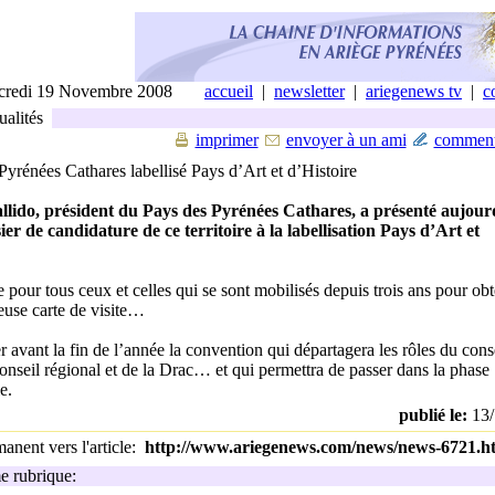
credi 19 Novembre 2008
accueil
|
newsletter
|
ariegenews tv
|
c
alités
imprimer
envoyer à un ami
comment
yrénées Cathares labellisé Pays d’Art et d’Histoire
lido, président du Pays des Pyrénées Cathares, a présenté aujour
sier de candidature de ce territoire à la labellisation Pays d’Art et
 pour tous ceux et celles qui se sont mobilisés depuis trois ans pour obt
ieuse carte de visite…
r avant la fin de l’année la convention qui départagera les rôles du cons
onseil régional et de la Drac… et qui permettra de passer dans la phase
e.
publié le:
13/
nent vers l'article:
http://www.ariegenews.com/news/news-6721.h
 rubrique: