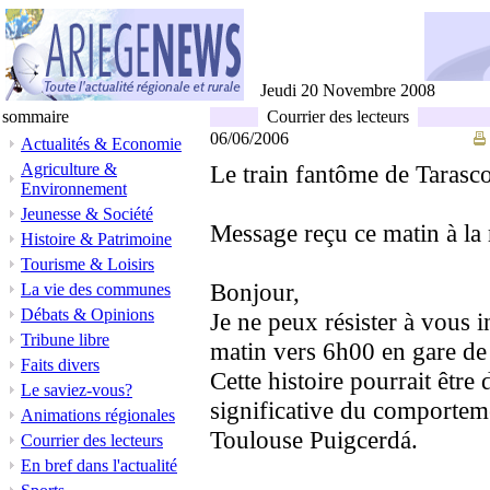
Jeudi 20 Novembre 2008
sommaire
Courrier des lecteurs
06/06/2006
Actualités & Economie
Agriculture &
Le train fantôme de Tarasc
Environnement
Jeunesse & Société
Message reçu ce matin à la
Histoire & Patrimoine
Tourisme & Loisirs
Bonjour,
La vie des communes
Débats & Opinions
Je ne peux résister à vous 
Tribune libre
matin vers 6h00 en gare de
Faits divers
Cette histoire pourrait être d
Le saviez-vous?
significative du comportem
Animations régionales
Toulouse Puigcerdá.
Courrier des lecteurs
En bref dans l'actualité