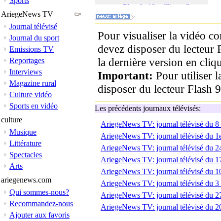
Sports
Plus de 10 millions d'euros
AriegeNews TV
d'investissements pour la
station des Monts d'Olmes
Journal télévisé
Pour visualiser la vidéo c
Service de remplacement
Journal du sport
des agriculteurs
devez disposer du lecteur 
Emissions TV
Itinéraire patrimonial
la dernière version en cliqu
Reportages
autour de l'histoire du
Interviews
protestantisme
Important:
Pour utiliser 
Magazine rural
Clin d'oeil à Philippe Faur,
disposer du lecteur Flash 9
le génial glacier du
Culture vidéo
Couserans
Sports en vidéo
Les précédents journaux télévisés:
A noter pour la semaine à
culture
venir
AriegeNews TV: journal télévisé du 8
Musique
AriegeNews TV: journal télévisé du 1
Littérature
AriegeNews TV: journal télévisé du 24
Spectacles
AriegeNews TV: journal télévisé du 17
Arts
AriegeNews TV: journal télévisé du 10
ariegenews.com
AriegeNews TV: journal télévisé du 3 
Qui sommes-nous?
AriegeNews TV: journal télévisé du 2
Recommandez-nous
AriegeNews TV: journal télévisé du 2
Ajouter aux favoris