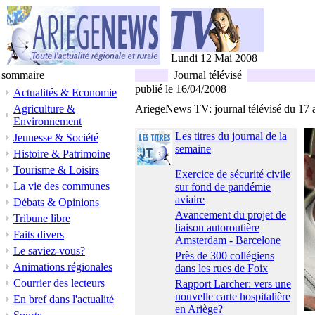
Lundi 12 Mai 2008
sommaire
Journal télévisé
publié le 16/04/2008
Actualités & Economie
Agriculture &
AriegeNews TV: journal télévisé du 17 
Environnement
Les titres du journal de la
Jeunesse & Société
semaine
Histoire & Patrimoine
Tourisme & Loisirs
Exercice de sécurité civile
La vie des communes
sur fond de pandémie
aviaire
Débats & Opinions
Avancement du projet de
Tribune libre
liaison autoroutière
Faits divers
Amsterdam - Barcelone
Le saviez-vous?
Près de 300 collégiens
Animations régionales
dans les rues de Foix
Courrier des lecteurs
Rapport Larcher: vers une
nouvelle carte hospitalière
En bref dans l'actualité
en Ariège?