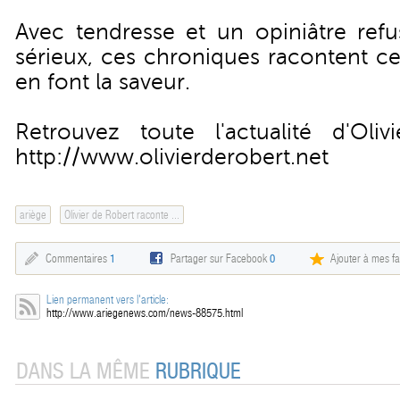
Avec tendresse et un opiniâtre ref
sérieux, ces chroniques racontent ce
en font la saveur.
Retrouvez toute l'actualité d'Oli
http://www.olivierderobert.net
ariège
Olivier de Robert raconte ...
Commentaires
1
Partager sur Facebook
0
Ajouter à mes fa
Lien permanent vers l'article:
http://www.ariegenews.com/news-88575.html
DANS LA MÊME
RUBRIQUE