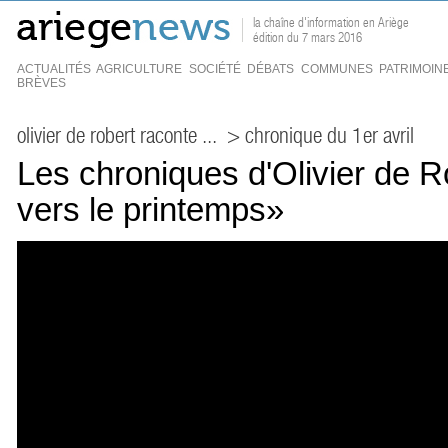
la chaîne d'information en Ariège
édition du 7 mars 2016
ACTUALITÉS
AGRICULTURE
SOCIÉTÉ
DÉBATS
COMMUNES
PATRIMOIN
BRÈVES
olivier de robert raconte ...
> chronique du 1er avril
Les chroniques d'Olivier de R
vers le printemps»