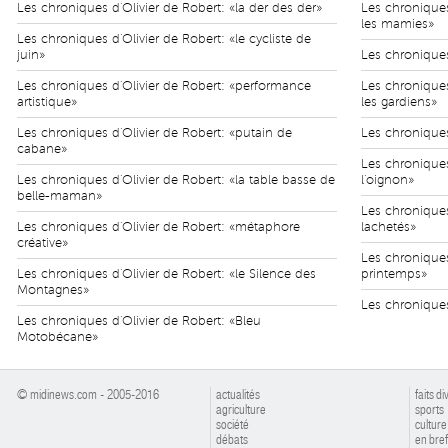
Les chroniques d'Olivier de Robert: «la der des der»
Les chroniques
les mamies»
Les chroniques d'Olivier de Robert: «le cycliste de
juin»
Les chroniques
Les chroniques d'Olivier de Robert: «performance
Les chroniques
artistique»
les gardiens»
Les chroniques d'Olivier de Robert: «putain de
Les chroniques
cabane»
Les chroniques
Les chroniques d'Olivier de Robert: «la table basse de
l'oignon»
belle-maman»
Les chroniques
Les chroniques d'Olivier de Robert: «métaphore
lachetés»
créative»
Les chroniques
Les chroniques d'Olivier de Robert: «le Silence des
printemps»
Montagnes»
Les chroniques
Les chroniques d'Olivier de Robert: «Bleu
Motobécane»
© midinews.com - 2005-2016
actualités
faits di
agriculture
sports
société
culture
débats
en bref