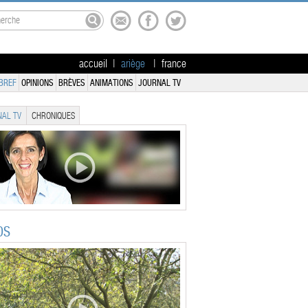
accueil
|
ariège
|
france
BREF
OPINIONS
BRÈVES
ANIMATIONS
JOURNAL TV
AL TV
CHRONIQUES
OS