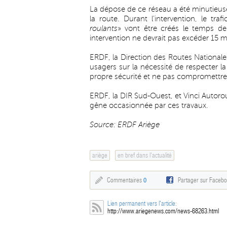
La dépose de ce réseau a été minutieus
la route. Durant l’intervention, le tra
roulants
» vont être créés le temps de 
intervention ne devrait pas excéder 15 m
ERDF, la Direction des Routes Nationales
usagers sur la nécessité de respecter la 
propre sécurité et ne pas compromettre c
ERDF, la DIR Sud-Ouest, et Vinci Autoro
gêne occasionnée par ces travaux.
Source: ERDF Ariège
ariège
en bref dans l'actualité
Commentaires
0
Partager sur Faceb
Lien permanent vers l'article:
http://www.ariegenews.com/news-68263.html