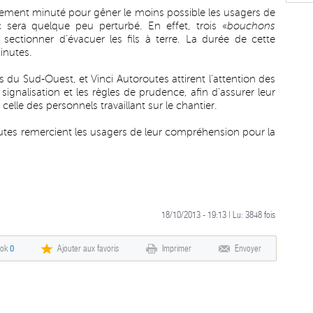
ement minuté pour gêner le moins possible les usagers de
fic sera quelque peu perturbé. En effet, trois «
bouchons
sectionner d’évacuer les fils à terre. La durée de cette
inutes.
 du Sud-Ouest, et Vinci Autoroutes attirent l’attention des
signalisation et les règles de prudence, afin d’assurer leur
elle des personnels travaillant sur le chantier.
utes remercient les usagers de leur compréhension pour la
18/10/2013 - 19:13 | Lu:
3848
fois
ook
0
Ajouter aux favoris
Imprimer
Envoyer