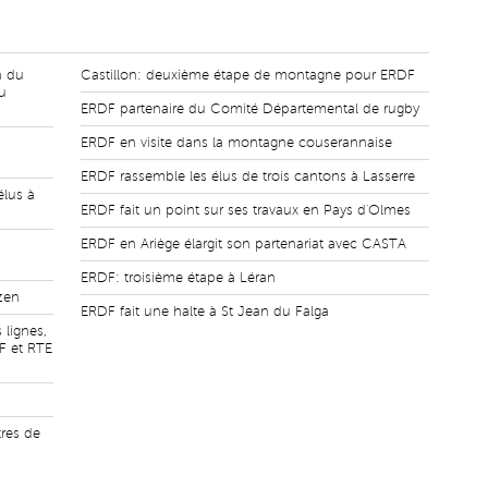
n du
Castillon: deuxième étape de montagne pour ERDF
u
ERDF partenaire du Comité Départemental de rugby
ERDF en visite dans la montagne couserannaise
ERDF rassemble les élus de trois cantons à Lasserre
élus à
ERDF fait un point sur ses travaux en Pays d'Olmes
ERDF en Ariège élargit son partenariat avec CASTA
ERDF: troisième étape à Léran
zen
ERDF fait une halte à St Jean du Falga
 lignes,
F et RTE
tres de