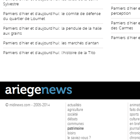
Sylvestre
Pamiers d'hier 
perception
Pamiers d'hier et d'aujourd'hui: le comité de défense
du quartier de Loumet
Pamiers d'hier e
des Carmes
Pamiers d'hier et d'aujourd'hui: la pendule de la halle
aux grains
Pamiers d'hier e
Pamiers d'hier et d'aujourd'hui: les marchés d'antan
Pamiers d'hier et d'aujourd'hui: l'histoire de la Tito
© midinews.com - 2005-2014
actualités
animat
agriculture
faits d
société
sports
débats
culture
communes
en bre
patrimoine
journal
loisirs
chroniq
le saviez-vous ?
chroniq