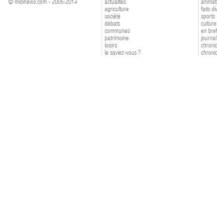
© midinews.com - 2005-2014
actualités
animat
agriculture
faits d
société
sports
débats
culture
communes
en bre
patrimoine
journal
loisirs
chroniq
le saviez-vous ?
chroniq