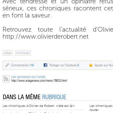
Avec tendresse et un opiniâtre ref
sérieux, ces chroniques racontent cet
en font la saveur.
Retrouvez toute l'actualité d'Oli
http://www.olivierderobert.net
ariège
chroniques
Commentaires
116
Partager sur Facebook
0
Ajouter aux fav
Lien permanent vers l'article:
http://www.ariegenews.com/news-78633.html
DANS LA MÊME
RUBRIQUE
Les chroniques d'Olivier de Robert: «l'été est là!»
Les chroniques 
route»